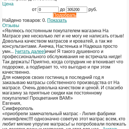
Цена
от
до
руб.
Подобрать
Найдено товаров:
0
.
Показать
Отзывы
«Являюсь постоянным покупателем магазина На
Матрасе уже несколько лет и не могу не написать отзыв!
Довольна качеством матрасов и кроватей, а так же
консультантами. Анечка, Настенька и Надюша просто
умн
...
[читать далее]
ички! Я такого душевного и
профессионального обслуживания не встречала нигде!
Так держать! Приятно, когда сотрудник не втюхивает что
подороже, а подбирает то, что выгодно и при этом
качественно.
Для номеров своих гостиниц в последний год я
заказываю матрасы собственного производства от На
матрасе. Очень довольна качеством и ценой. И спасибо
магазину за приятные скидки как постоянному
покупателю! Процветания ВАМ!
»
Евгения
,
Симферополь
«приобрели замечательный матрас - Лилия фабрики
линияфлекс!!!! однозначно советую этот матрас всем, кто
любит мягкие упругие матрасы! ы попробовали полежать