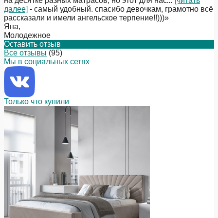
на десятке разных матрасов, но этот для нас
...
[читать
далее]
- самый удобный. спасибо девочкам, грамотно всё
рассказали и имели ангельское терпение!!)))
»
Яна
,
Молодежное
Оставить отзыв
Все отзывы
(95)
Мы в социальных сетях
Только что купили