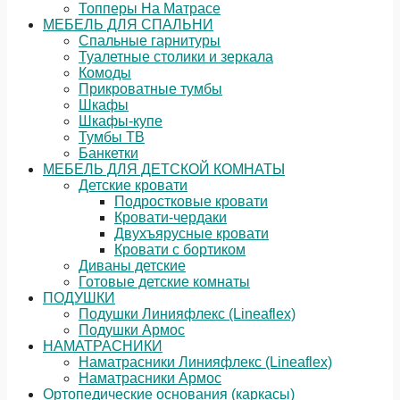
Топперы На Матрасе
МЕБЕЛЬ ДЛЯ СПАЛЬНИ
Спальные гарнитуры
Туалетные столики и зеркала
Комоды
Прикроватные тумбы
Шкафы
Шкафы-купе
Тумбы ТВ
Банкетки
МЕБЕЛЬ ДЛЯ ДЕТСКОЙ КОМНАТЫ
Детские кровати
Подростковые кровати
Кровати-чердаки
Двухъярусные кровати
Кровати с бортиком
Диваны детские
Готовые детские комнаты
ПОДУШКИ
Подушки Линияфлекс (Lineaflex)
Подушки Армос
НАМАТРАСНИКИ
Наматрасники Линияфлекс (Lineaflex)
Наматрасники Армос
Ортопедические основания (каркасы)