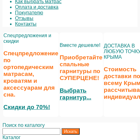
Как выбрать матрас
Оплата и доставка
Покупателю
Отзывы
Контакты
Спецпредложения и
скидки
Вместе дешевле!
ДОСТАВКА В
ЛЮБУЮ ТОЧК
Спецпредложение
Приобретайте
КРЫМА
по
спальные
ортопедическим
Стоимость
гарнитуры по
матрасам,
доставки п
СУПЕРЦЕНЕ
!
кроватям и
всему Кры
аксессуарам для
рассчитыва
Выбрать
сна.
индивидуал
гарнитур...
Скидки до 70%!
Поиск по каталогу
Каталог