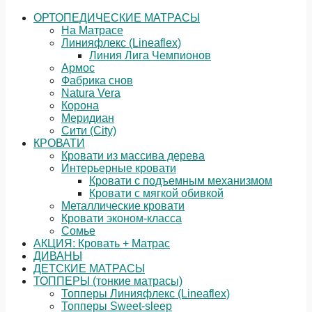
ОРТОПЕДИЧЕСКИЕ МАТРАСЫ
На Матрасе
Линияфлекс (Lineaflex)
Линия Лига Чемпионов
Армос
Фабрика снов
Natura Vera
Корона
Меридиан
Сити (City)
КРОВАТИ
Кровати из массива дерева
Интерьерные кровати
Кровати с подъемным механизмом
Кровати с мягкой обивкой
Металлические кровати
Кровати эконом-класса
Сомье
АКЦИЯ: Кровать + Матрас
ДИВАНЫ
ДЕТСКИЕ МАТРАСЫ
ТОППЕРЫ (тонкие матрасы)
Топперы Линияфлекс (Lineaflex)
Топперы Sweet-sleep