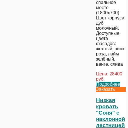
спальное
место
(1800х700)
Цвет корпуса:
дуб
молочный.
Доступные
цвета
фасадов:
жёлтый, пинк
роза, лайм
зелёный,
венге, слива
Цена:
28400
руб.
Подробнее
Заказать
Низкая
кровать
"Соня" с
наклонной
лестницей