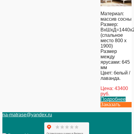
Материал:
массив сосны
Размер:
ВхШхД=1440х2
(спальное
место 800 х
1900)
Размер
между
ярусами: 645
мм
Цвет: белый /
лаванда.
Цена:
43400
руб.
Подробнее
Заказать
na-matrase@yandex.ru