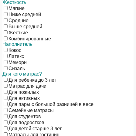
Жесткость
Мягкие
Ниже средней
Средние
Выше средней
Жесткие
Комбинированные
Наполнитель
Кокос
Латекс
Мемори
Сизаль
Для кого матрас?
Для ребенка до 3 лет
Матрас для дачи
Для пожилых
Для активных
Для пары с большой разницей в весе
Семейные матрасы
Для студентов
Для подростков
Для детей старше 3 лет
Матрасы для гостиниц