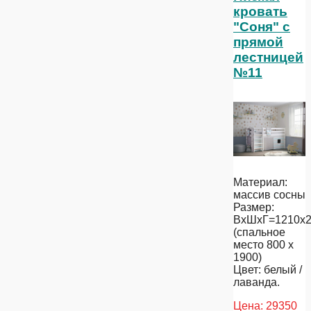
кровать
"Соня" с
прямой
лестницей
№11
Материал:
массив сосны
Размер:
ВхШхГ=1210х2
(спальное
место 800 х
1900)
Цвет: белый /
лаванда.
Цена:
29350