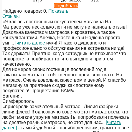
Подобрать
Найдено товаров:
0
.
Показать
Отзывы
«Являюсь постоянным покупателем магазина На
Матрасе уже несколько лет и не могу не написать отзыв!
Довольна качеством матрасов и кроватей, а так же
консультантами. Анечка, Настенька и Надюша просто
умн
...
[читать далее]
ички! Я такого душевного и
профессионального обслуживания не встречала нигде!
Так держать! Приятно, когда сотрудник не втюхивает что
подороже, а подбирает то, что выгодно и при этом
качественно.
Для номеров своих гостиниц в последний год я
заказываю матрасы собственного производства от На
матрасе. Очень довольна качеством и ценой. И спасибо
магазину за приятные скидки как постоянному
покупателю! Процветания ВАМ!
»
Евгения
,
Симферополь
«приобрели замечательный матрас - Лилия фабрики
линияфлекс!!!! однозначно советую этот матрас всем, кто
любит мягкие упругие матрасы! ы попробовали полежать
на десятке разных матрасов, но этот для нас
...
[читать
далее]
- самый удобный. спасибо девочкам, грамотно всё