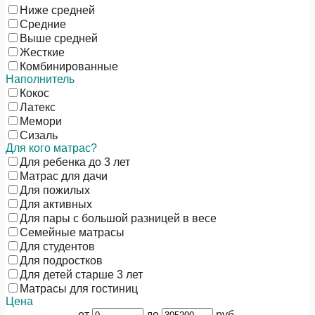
Ниже средней
Средние
Выше средней
Жесткие
Комбинированные
Наполнитель
Кокос
Латекс
Мемори
Сизаль
Для кого матрас?
Для ребенка до 3 лет
Матрас для дачи
Для пожилых
Для активных
Для пары с большой разницей в весе
Семейные матрасы
Для студентов
Для подростков
Для детей старше 3 лет
Матрасы для гостиниц
Цена
от
до
руб.