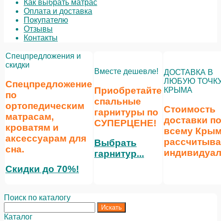
Как выбрать матрас
Оплата и доставка
Покупателю
Отзывы
Контакты
Спецпредложения и
скидки
Вместе дешевле!
ДОСТАВКА В
ЛЮБУЮ ТОЧК
Спецпредложение
Приобретайте
КРЫМА
по
спальные
ортопедическим
Стоимость
гарнитуры по
матрасам,
доставки п
СУПЕРЦЕНЕ
!
кроватям и
всему Кры
аксессуарам для
рассчитыва
Выбрать
сна.
индивидуал
гарнитур...
Скидки до 70%!
Поиск по каталогу
Каталог