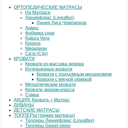
ОРТОПЕДИЧЕСКИЕ МАТРАСЫ
На Матрасе
Линияфлекс (Lineaflex)
Линия Лига Чемпионов
Армос
Фабрика снов
Natura Vera
Корона
Меридиан
Сити (City)
КРОВАТИ
Кровати из массива дерева
Интерьерные кровати
Кровати с подъемным механизмом
Кровати с мягкой обивкой
Металлические кровати
Кровати эконом-класса
Сомье
АКЦИЯ: Кровать + Матрас
ДИВАНЫ
ДЕТСКИЕ МАТРАСЫ
ТОППЕРЫ (тонкие матрасы)
Топперы Линияфлекс (Lineaflex)
Топперы Sweet-sleep