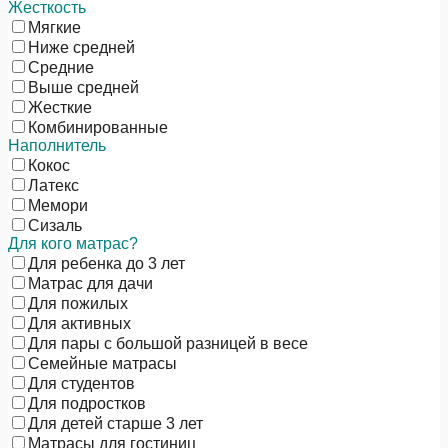
Жесткость
Мягкие
Ниже средней
Средние
Выше средней
Жесткие
Комбинированные
Наполнитель
Кокос
Латекс
Мемори
Сизаль
Для кого матрас?
Для ребенка до 3 лет
Матрас для дачи
Для пожилых
Для активных
Для пары с большой разницей в весе
Семейные матрасы
Для студентов
Для подростков
Для детей старше 3 лет
Матрасы для гостиниц