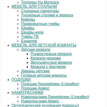
Топперы На Матрасе
МЕБЕЛЬ ДЛЯ СПАЛЬНИ
Спальные гарнитуры
Туалетные столики и зеркала
Комоды
Прикроватные тумбы
Шкафы
Шкафы-купе
Тумбы ТВ
Банкетки
МЕБЕЛЬ ДЛЯ ДЕТСКОЙ КОМНАТЫ
Детские кровати
Подростковые кровати
Кровати-чердаки
Двухъярусные кровати
Кровати с бортиком
Диваны детские
Готовые детские комнаты
ПОДУШКИ
Подушки Линияфлекс (Lineaflex)
Подушки Армос
НАМАТРАСНИКИ
Наматрасники Линияфлекс (Lineaflex)
Наматрасники Армос
Ортопедические основания (каркасы)