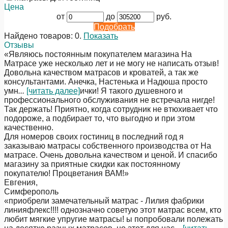
Цена
от
до
руб.
Подобрать
Найдено товаров:
0
.
Показать
Отзывы
«Являюсь постоянным покупателем магазина На
Матрасе уже несколько лет и не могу не написать отзыв!
Довольна качеством матрасов и кроватей, а так же
консультантами. Анечка, Настенька и Надюша просто
умн
...
[читать далее]
ички! Я такого душевного и
профессионального обслуживания не встречала нигде!
Так держать! Приятно, когда сотрудник не втюхивает что
подороже, а подбирает то, что выгодно и при этом
качественно.
Для номеров своих гостиниц в последний год я
заказываю матрасы собственного производства от На
матрасе. Очень довольна качеством и ценой. И спасибо
магазину за приятные скидки как постоянному
покупателю! Процветания ВАМ!
»
Евгения
,
Симферополь
«приобрели замечательный матрас - Лилия фабрики
линияфлекс!!!! однозначно советую этот матрас всем, кто
любит мягкие упругие матрасы! ы попробовали полежать