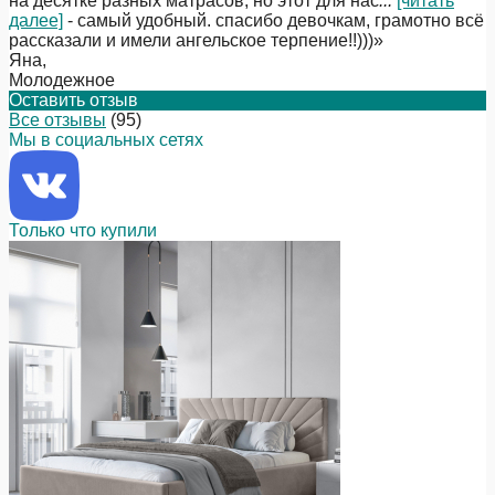
на десятке разных матрасов, но этот для нас
...
[читать
далее]
- самый удобный. спасибо девочкам, грамотно всё
рассказали и имели ангельское терпение!!)))
»
Яна
,
Молодежное
Оставить отзыв
Все отзывы
(95)
Мы в социальных сетях
Только что купили