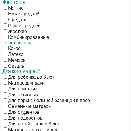
Жесткость
Мягкие
Ниже средней
Средние
Выше средней
Жесткие
Комбинированные
Наполнитель
Кокос
Латекс
Мемори
Сизаль
Для кого матрас?
Для ребенка до 3 лет
Матрас для дачи
Для пожилых
Для активных
Для пары с большой разницей в весе
Семейные матрасы
Для студентов
Для подростков
Для детей старше 3 лет
Матрасы для гостиниц