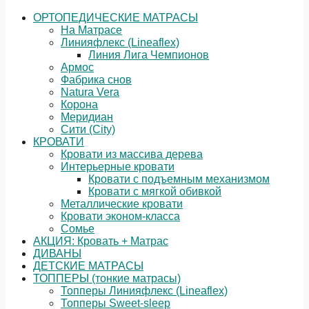
ОРТОПЕДИЧЕСКИЕ МАТРАСЫ
На Матрасе
Линияфлекс (Lineaflex)
Линия Лига Чемпионов
Армос
Фабрика снов
Natura Vera
Корона
Меридиан
Сити (City)
КРОВАТИ
Кровати из массива дерева
Интерьерные кровати
Кровати с подъемным механизмом
Кровати с мягкой обивкой
Металлические кровати
Кровати эконом-класса
Сомье
АКЦИЯ: Кровать + Матрас
ДИВАНЫ
ДЕТСКИЕ МАТРАСЫ
ТОППЕРЫ (тонкие матрасы)
Топперы Линияфлекс (Lineaflex)
Топперы Sweet-sleep