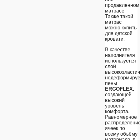
продавленном
матрасе.
Также такой
матрас
можно купить
для детской
кровати.
В качестве
наполнителя
используется
слой
высокоэласти
недеформиру
пены
ERGOFLEX,
создающей
высокий
уровень
комфорта.
Равномерное
распределени
ячеек по
всему объёму
материала, в