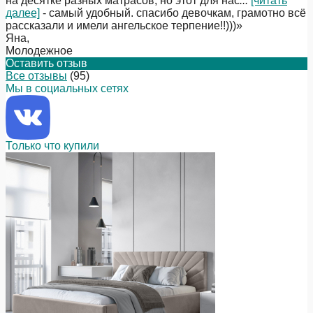
на десятке разных матрасов, но этот для нас
...
[читать
далее]
- самый удобный. спасибо девочкам, грамотно всё
рассказали и имели ангельское терпение!!)))
»
Яна
,
Молодежное
Оставить отзыв
Все отзывы
(95)
Мы в социальных сетях
Только что купили