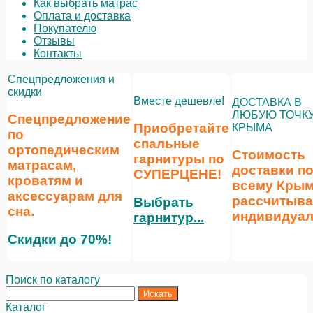
Как выбрать матрас
Оплата и доставка
Покупателю
Отзывы
Контакты
Спецпредложения и
скидки
Вместе дешевле!
ДОСТАВКА В
ЛЮБУЮ ТОЧК
Спецпредложение
Приобретайте
КРЫМА
по
спальные
ортопедическим
Стоимость
гарнитуры по
матрасам,
доставки п
СУПЕРЦЕНЕ
!
кроватям и
всему Кры
аксессуарам для
рассчитыва
Выбрать
сна.
индивидуал
гарнитур...
Скидки до 70%!
Поиск по каталогу
Каталог