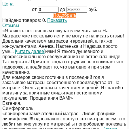
Цена
от
до
руб.
Подобрать
Найдено товаров:
0
.
Показать
Отзывы
«Являюсь постоянным покупателем магазина На
Матрасе уже несколько лет и не могу не написать отзыв!
Довольна качеством матрасов и кроватей, а так же
консультантами. Анечка, Настенька и Надюша просто
умн
...
[читать далее]
ички! Я такого душевного и
профессионального обслуживания не встречала нигде!
Так держать! Приятно, когда сотрудник не втюхивает что
подороже, а подбирает то, что выгодно и при этом
качественно.
Для номеров своих гостиниц в последний год я
заказываю матрасы собственного производства от На
матрасе. Очень довольна качеством и ценой. И спасибо
магазину за приятные скидки как постоянному
покупателю! Процветания ВАМ!
»
Евгения
,
Симферополь
«приобрели замечательный матрас - Лилия фабрики
линияфлекс!!!! однозначно советую этот матрас всем, кто
любит мягкие упругие матрасы! ы попробовали полежать