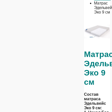
Матрас
Эдельвей
Эко 9 см
Матра
Эдель
Эко 9
см
Состав
матраса
Эдельвейс
Эко 9 см: