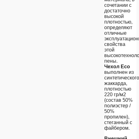
сочетании с
достаточно
высокой
плотностью,
определяют
отличные
эксплуатацио
свойства
этой
высокотехнол
пены.
Чехол Eco
выполнен из
синтетическог
жаккарда,
плотностью
220 гр/м2
(состав 50%
полиэстер /
50%
пропилен),
стеганный с
файбером.
Внешний