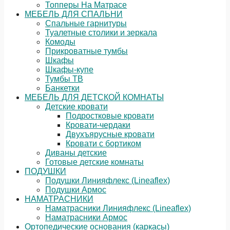
Топперы На Матрасе
МЕБЕЛЬ ДЛЯ СПАЛЬНИ
Спальные гарнитуры
Туалетные столики и зеркала
Комоды
Прикроватные тумбы
Шкафы
Шкафы-купе
Тумбы ТВ
Банкетки
МЕБЕЛЬ ДЛЯ ДЕТСКОЙ КОМНАТЫ
Детские кровати
Подростковые кровати
Кровати-чердаки
Двухъярусные кровати
Кровати с бортиком
Диваны детские
Готовые детские комнаты
ПОДУШКИ
Подушки Линияфлекс (Lineaflex)
Подушки Армос
НАМАТРАСНИКИ
Наматрасники Линияфлекс (Lineaflex)
Наматрасники Армос
Ортопедические основания (каркасы)