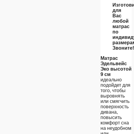
Изготов
для
Вас
любой
матрас
по
индивид
размера
Звоните!
Матрас
Эдельвейс
Эко высотой
9 см
идеально
подойдет для
того, чтобы
выровнять
или смягчить
поверхность
дивана,
повысить
комфорт сна
на неудобном
или