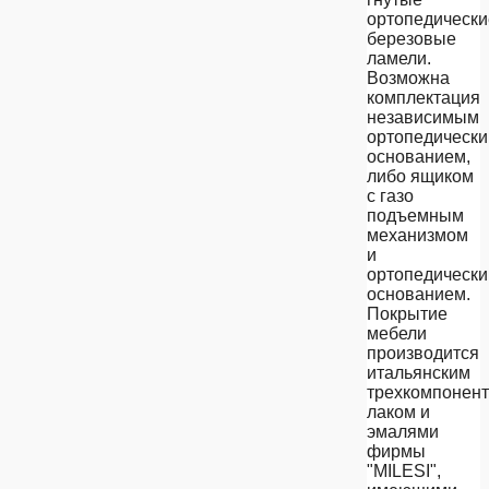
ортопедически
березовые
ламели.
Возможна
комплектация
независимым
ортопедическ
основанием,
либо ящиком
с газо
подъемным
механизмом
и
ортопедическ
основанием.
Покрытие
мебели
производится
итальянским
трехкомпонен
лаком и
эмалями
фирмы
"MILESI",