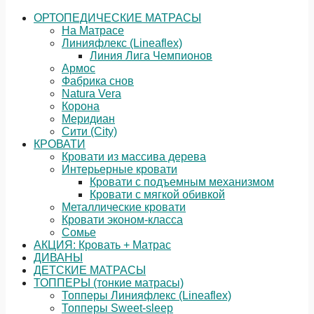
ОРТОПЕДИЧЕСКИЕ МАТРАСЫ
На Матрасе
Линияфлекс (Lineaflex)
Линия Лига Чемпионов
Армос
Фабрика снов
Natura Vera
Корона
Меридиан
Сити (City)
КРОВАТИ
Кровати из массива дерева
Интерьерные кровати
Кровати с подъемным механизмом
Кровати с мягкой обивкой
Металлические кровати
Кровати эконом-класса
Сомье
АКЦИЯ: Кровать + Матрас
ДИВАНЫ
ДЕТСКИЕ МАТРАСЫ
ТОППЕРЫ (тонкие матрасы)
Топперы Линияфлекс (Lineaflex)
Топперы Sweet-sleep