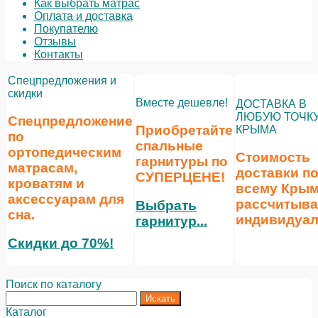
Как выбрать матрас
Оплата и доставка
Покупателю
Отзывы
Контакты
Спецпредложения и
скидки
Вместе дешевле!
ДОСТАВКА В
ЛЮБУЮ ТОЧК
Спецпредложение
Приобретайте
КРЫМА
по
спальные
ортопедическим
Стоимость
гарнитуры по
матрасам,
доставки п
СУПЕРЦЕНЕ
!
кроватям и
всему Кры
аксессуарам для
рассчитыва
Выбрать
сна.
индивидуал
гарнитур...
Скидки до 70%!
Поиск по каталогу
Каталог