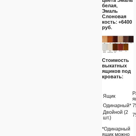
цвета Эмаль
белая,
Эмаль
Слоновая
кость: +6400
руб.
Стоимость
выкатных
ящиков под
кровать:
Р
Ящик
я
Одинарный*
7
Двойной (2
7
шт.)
*Одинарный
ящик можно