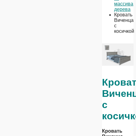
массива
дерева
Кровать
Виченца
с
косичкой
Крова
Вичен
с
косичк
Кровать