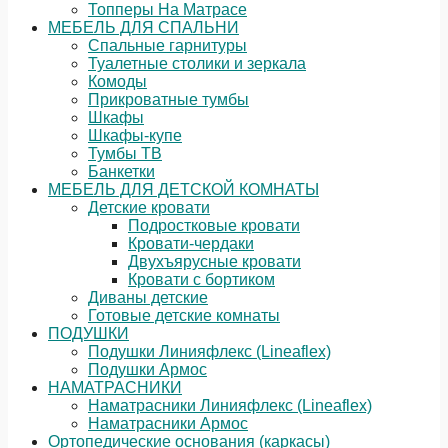
Топперы На Матрасе
МЕБЕЛЬ ДЛЯ СПАЛЬНИ
Спальные гарнитуры
Туалетные столики и зеркала
Комоды
Прикроватные тумбы
Шкафы
Шкафы-купе
Тумбы ТВ
Банкетки
МЕБЕЛЬ ДЛЯ ДЕТСКОЙ КОМНАТЫ
Детские кровати
Подростковые кровати
Кровати-чердаки
Двухъярусные кровати
Кровати с бортиком
Диваны детские
Готовые детские комнаты
ПОДУШКИ
Подушки Линияфлекс (Lineaflex)
Подушки Армос
НАМАТРАСНИКИ
Наматрасники Линияфлекс (Lineaflex)
Наматрасники Армос
Ортопедические основания (каркасы)