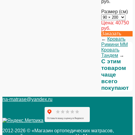
руб.
Размер (см)
Цена:
40750
руб.
Заказать
←
Кровать
Римини ММ
Кровать
Тандем
→
С этим
товаром
чаще
всего
покупают
na-matrase@yandex.ru
2012-2026 © «Магазин ортопедических матрасов,