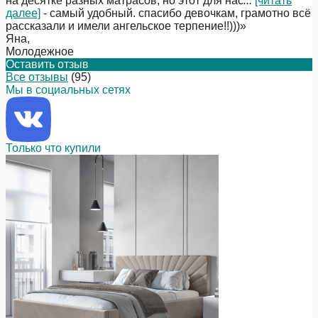
на десятке разных матрасов, но этот для нас
...
[читать
далее]
- самый удобный. спасибо девочкам, грамотно всё
рассказали и имели ангельское терпение!!)))
»
Яна
,
Молодежное
Оставить отзыв
Все отзывы
(95)
Мы в социальных сетях
Только что купили