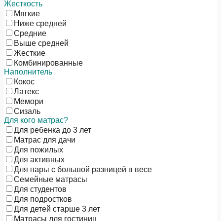
Жесткость
Мягкие
Ниже средней
Средние
Выше средней
Жесткие
Комбинированные
Наполнитель
Кокос
Латекс
Мемори
Сизаль
Для кого матрас?
Для ребенка до 3 лет
Матрас для дачи
Для пожилых
Для активных
Для пары с большой разницей в весе
Семейные матрасы
Для студентов
Для подростков
Для детей старше 3 лет
Матрасы для гостиниц