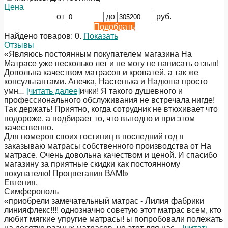
Цена
от
до
руб.
Подобрать
Найдено товаров:
0
.
Показать
Отзывы
«Являюсь постоянным покупателем магазина На
Матрасе уже несколько лет и не могу не написать отзыв!
Довольна качеством матрасов и кроватей, а так же
консультантами. Анечка, Настенька и Надюша просто
умн
...
[читать далее]
ички! Я такого душевного и
профессионального обслуживания не встречала нигде!
Так держать! Приятно, когда сотрудник не втюхивает что
подороже, а подбирает то, что выгодно и при этом
качественно.
Для номеров своих гостиниц в последний год я
заказываю матрасы собственного производства от На
матрасе. Очень довольна качеством и ценой. И спасибо
магазину за приятные скидки как постоянному
покупателю! Процветания ВАМ!
»
Евгения
,
Симферополь
«приобрели замечательный матрас - Лилия фабрики
линияфлекс!!!! однозначно советую этот матрас всем, кто
любит мягкие упругие матрасы! ы попробовали полежать