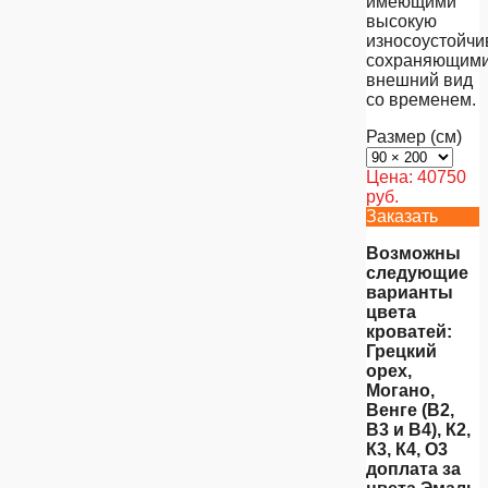
имеющими
высокую
износоустойчи
сохраняющим
внешний вид
со временем.
Размер (см)
Цена:
40750
руб.
Заказать
Возможны
следующие
варианты
цвета
кроватей:
Грецкий
орех,
Могано,
Венге (В2,
В3 и В4), К2,
К3, К4, О3
доплата за