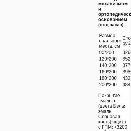
механизмом
и
ортопедичес
основанием
(под заказ):
Размер
Сто
спального
руб
места, см
90*200
326
120*200
352
140*200
377
160*200
398
180*200
432
200*200
484
Покрытие
эмалью
(цвета Белая
эмаль,
Слоновая
кость) ящика
с ГПМ: +3200