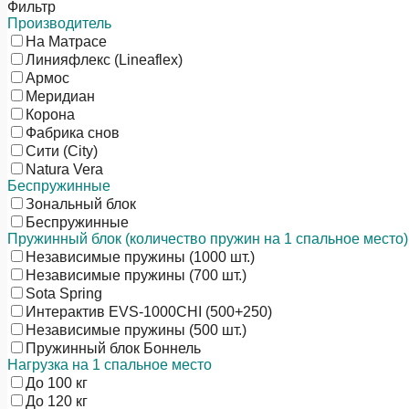
Фильтр
Производитель
На Матрасе
Линияфлекс (Lineaflex)
Армос
Меридиан
Корона
Фабрика снов
Сити (City)
Natura Vera
Беспружинные
Зональный блок
Беспружинные
Пружинный блок (количество пружин на 1 спальное место)
Независимые пружины (1000 шт.)
Независимые пружины (700 шт.)
Sota Spring
Интерактив EVS-1000CHI (500+250)
Независимые пружины (500 шт.)
Пружинный блок Боннель
Нагрузка на 1 спальное место
До 100 кг
До 120 кг