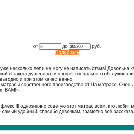
от
до
руб.
Подобрать
е несколько лет и не могу не написать отзыв! Довольна ка
чки! Я такого душевного и профессионального обслуживания 
 выгодно и при этом качественно.
 матрасы собственного производства от На матрасе. Очень 
ия ВАМ!
»
лекс!!!! однозначно советую этот матрас всем, кто любит 
- самый удобный. спасибо девочкам, грамотно всё рассказал