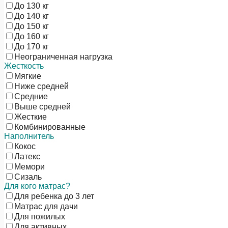
До 130 кг
До 140 кг
До 150 кг
До 160 кг
До 170 кг
Неограниченная нагрузка
Жесткость
Мягкие
Ниже средней
Средние
Выше средней
Жесткие
Комбинированные
Наполнитель
Кокос
Латекс
Мемори
Сизаль
Для кого матрас?
Для ребенка до 3 лет
Матрас для дачи
Для пожилых
Для активных