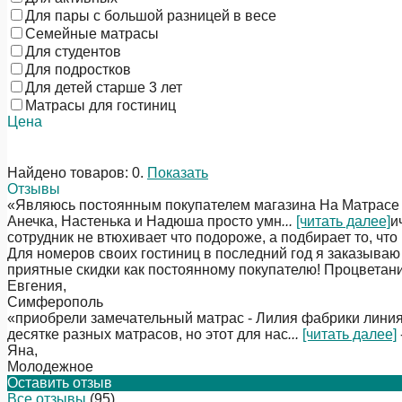
Для пары с большой разницей в весе
Семейные матрасы
Для студентов
Для подростков
Для детей старше 3 лет
Матрасы для гостиниц
Цена
Найдено товаров:
0
.
Показать
Отзывы
«Являюсь постоянным покупателем магазина На Матрасе уж
Анечка, Настенька и Надюша просто умн
...
[читать далее]
и
сотрудник не втюхивает что подороже, а подбирает то, что
Для номеров своих гостиниц в последний год я заказываю
приятные скидки как постоянному покупателю! Процветан
Евгения
,
Симферополь
«приобрели замечательный матрас - Лилия фабрики линияф
десятке разных матрасов, но этот для нас
...
[читать далее]
Яна
,
Молодежное
Оставить отзыв
Все отзывы
(95)