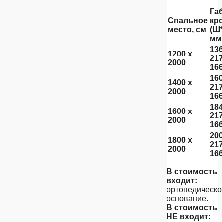
Га
Спальное
кр
место, см
(Ш*
мм
136
1200 х
217
2000
16
160
1400 х
217
2000
16
184
1600 х
217
2000
16
200
1800 х
217
2000
16
В стоимость
входит:
ортопедическо
основание.
В стоимость
НЕ входит: