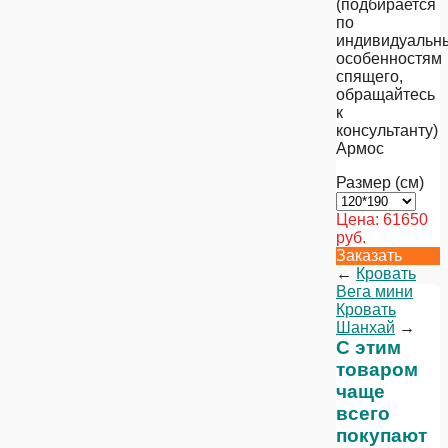
(подбирается
по
индивидуальн
особенностям
спящего,
обращайтесь
к
консультанту)
Армос
Размер (см)
Цена:
61650
руб.
Заказать
←
Кровать
Вега мини
Кровать
Шанхай
→
С этим
товаром
чаще
всего
покупают