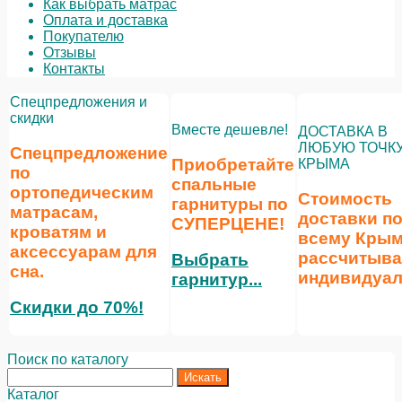
Как выбрать матрас
Оплата и доставка
Покупателю
Отзывы
Контакты
Спецпредложения и
скидки
Вместе дешевле!
ДОСТАВКА В
ЛЮБУЮ ТОЧК
Спецпредложение
Приобретайте
КРЫМА
по
спальные
ортопедическим
Стоимость
гарнитуры по
матрасам,
доставки п
СУПЕРЦЕНЕ
!
кроватям и
всему Кры
аксессуарам для
рассчитыва
Выбрать
сна.
индивидуал
гарнитур...
Скидки до 70%!
Поиск по каталогу
Каталог