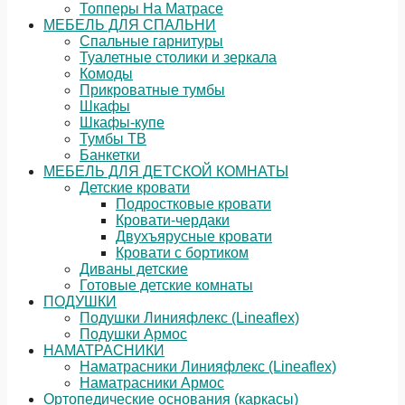
Топперы На Матрасе
МЕБЕЛЬ ДЛЯ СПАЛЬНИ
Спальные гарнитуры
Туалетные столики и зеркала
Комоды
Прикроватные тумбы
Шкафы
Шкафы-купе
Тумбы ТВ
Банкетки
МЕБЕЛЬ ДЛЯ ДЕТСКОЙ КОМНАТЫ
Детские кровати
Подростковые кровати
Кровати-чердаки
Двухъярусные кровати
Кровати с бортиком
Диваны детские
Готовые детские комнаты
ПОДУШКИ
Подушки Линияфлекс (Lineaflex)
Подушки Армос
НАМАТРАСНИКИ
Наматрасники Линияфлекс (Lineaflex)
Наматрасники Армос
Ортопедические основания (каркасы)