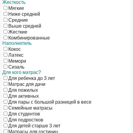
Жесткость
Мягкие
Ниже средней
Средние
Выше средней
Жесткие
Комбинированные
Наполнитель
Кокос
Латекс
Мемори
Сизаль
Для кого матрас?
Для ребенка до 3 лет
Матрас для дачи
Для пожилых
Для активных
Для пары с большой разницей в весе
Семейные матрасы
Для студентов
Для подростков
Для детей старше 3 лет
Матрасы для гостиниц