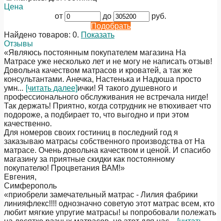
Цена
от
до
руб.
Подобрать
Найдено товаров:
0
.
Показать
Отзывы
«Являюсь постоянным покупателем магазина На
Матрасе уже несколько лет и не могу не написать отзыв!
Довольна качеством матрасов и кроватей, а так же
консультантами. Анечка, Настенька и Надюша просто
умн
...
[читать далее]
ички! Я такого душевного и
профессионального обслуживания не встречала нигде!
Так держать! Приятно, когда сотрудник не втюхивает что
подороже, а подбирает то, что выгодно и при этом
качественно.
Для номеров своих гостиниц в последний год я
заказываю матрасы собственного производства от На
матрасе. Очень довольна качеством и ценой. И спасибо
магазину за приятные скидки как постоянному
покупателю! Процветания ВАМ!
»
Евгения
,
Симферополь
«приобрели замечательный матрас - Лилия фабрики
линияфлекс!!!! однозначно советую этот матрас всем, кто
любит мягкие упругие матрасы! ы попробовали полежать