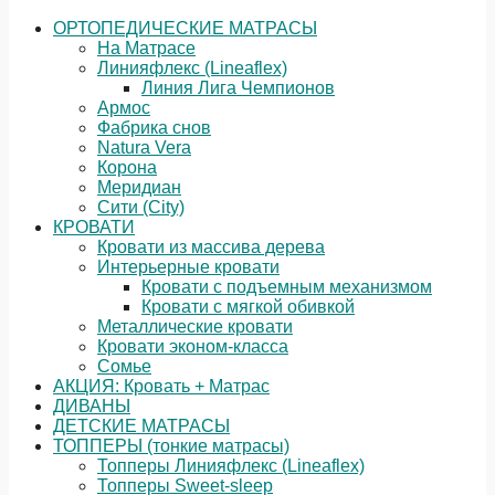
ОРТОПЕДИЧЕСКИЕ МАТРАСЫ
На Матрасе
Линияфлекс (Lineaflex)
Линия Лига Чемпионов
Армос
Фабрика снов
Natura Vera
Корона
Меридиан
Сити (City)
КРОВАТИ
Кровати из массива дерева
Интерьерные кровати
Кровати с подъемным механизмом
Кровати с мягкой обивкой
Металлические кровати
Кровати эконом-класса
Сомье
АКЦИЯ: Кровать + Матрас
ДИВАНЫ
ДЕТСКИЕ МАТРАСЫ
ТОППЕРЫ (тонкие матрасы)
Топперы Линияфлекс (Lineaflex)
Топперы Sweet-sleep