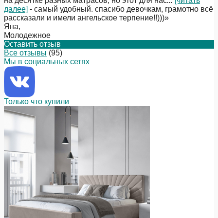
на десятке разных матрасов, но этот для нас
...
[читать
далее]
- самый удобный. спасибо девочкам, грамотно всё
рассказали и имели ангельское терпение!!)))
»
Яна
,
Молодежное
Оставить отзыв
Все отзывы
(95)
Мы в социальных сетях
Только что купили