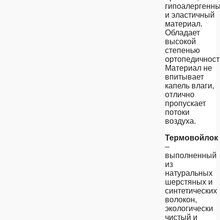
гипоалергенн
и эластичный
материал.
Обладает
высокой
степенью
ортопедичност
Материал не
впитывает
капель влаги,
отлично
пропускает
потоки
воздуха.
Термовойлок
–
выполненный
из
натуральных
шерстяных и
синтетических
волокон,
экологически
чистый и