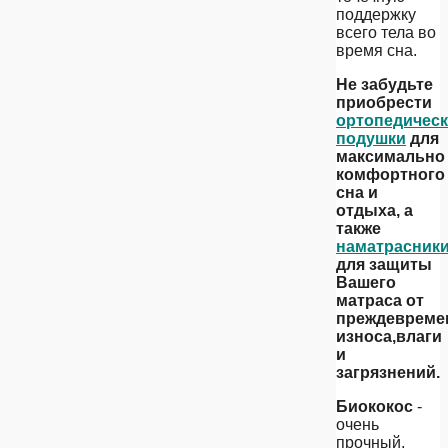
поддержку
всего тела во
время сна.
Не забудьте
приобрести
ортопедичес
подушки
для
максимально
комфортного
сна и
отдыха, а
также
наматрасник
для защиты
Вашего
матраса от
преждевреме
износа,влаги
и
загрязнений.
Биококос
-
очень
прочный,