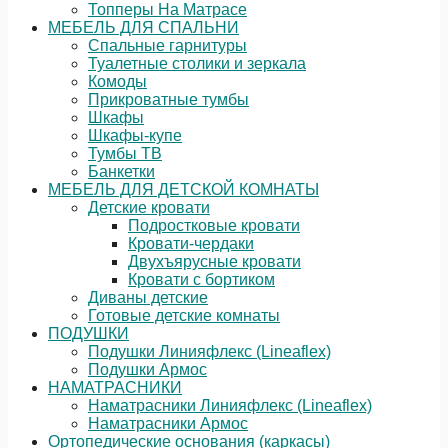
Топперы На Матрасе
МЕБЕЛЬ ДЛЯ СПАЛЬНИ
Спальные гарнитуры
Туалетные столики и зеркала
Комоды
Прикроватные тумбы
Шкафы
Шкафы-купе
Тумбы ТВ
Банкетки
МЕБЕЛЬ ДЛЯ ДЕТСКОЙ КОМНАТЫ
Детские кровати
Подростковые кровати
Кровати-чердаки
Двухъярусные кровати
Кровати с бортиком
Диваны детские
Готовые детские комнаты
ПОДУШКИ
Подушки Линияфлекс (Lineaflex)
Подушки Армос
НАМАТРАСНИКИ
Наматрасники Линияфлекс (Lineaflex)
Наматрасники Армос
Ортопедические основания (каркасы)