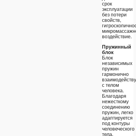
срок
эксплуатации
без потери
свойств,
гигроскопичнос
микромассажн
воздействие.
Пружинный
блок
Блок
независимых
пружин
гармонично
взаимодейству
с телом
человека.
Благодаря
нежесткому
соединению
пружин, легко
адаптируется
под контуры
человеческого
тела,