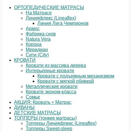
ОРТОПЕДИЧЕСКИЕ МАТРАСЫ
На Матрасе
Линияфлекс (Lineaflex)
Линия Лига Чемпионов
Армос
Фабрика снов
Natura Vera
Корона
Меридиан
Сити (City)
КРОВАТИ
Кровати из массива дерева
Интерьерные кровати
Кровати с подъемным механизмом
Кровати с мягкой обивкой
Металлические кровати
Кровати эконом-класса
Сомье
АКЦИЯ: Кровать + Матрас
ДИВАНЫ
ДЕТСКИЕ МАТРАСЫ
ТОППЕРЫ (тонкие матрасы)
Топперы Линияфлекс (Lineaflex)
Топперы Sweet-sleep