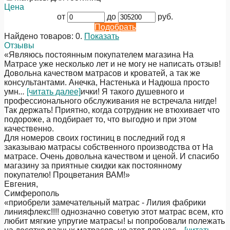
Цена
от
до
руб.
Подобрать
Найдено товаров:
0
.
Показать
Отзывы
«Являюсь постоянным покупателем магазина На
Матрасе уже несколько лет и не могу не написать отзыв!
Довольна качеством матрасов и кроватей, а так же
консультантами. Анечка, Настенька и Надюша просто
умн
...
[читать далее]
ички! Я такого душевного и
профессионального обслуживания не встречала нигде!
Так держать! Приятно, когда сотрудник не втюхивает что
подороже, а подбирает то, что выгодно и при этом
качественно.
Для номеров своих гостиниц в последний год я
заказываю матрасы собственного производства от На
матрасе. Очень довольна качеством и ценой. И спасибо
магазину за приятные скидки как постоянному
покупателю! Процветания ВАМ!
»
Евгения
,
Симферополь
«приобрели замечательный матрас - Лилия фабрики
линияфлекс!!!! однозначно советую этот матрас всем, кто
любит мягкие упругие матрасы! ы попробовали полежать