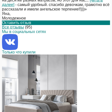
на десятке разных матрасов, но этот для нас
...
[читать
далее]
- самый удобный. спасибо девочкам, грамотно всё
рассказали и имели ангельское терпение!!)))
»
Яна
,
Молодежное
Оставить отзыв
Все отзывы
(95)
Мы в социальных сетях
Только что купили