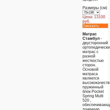
Размеры (см)
Цена:
13100
руб.
Заказать
Матрас
Стамбул
-
двусторонний
ортопедически
матрас с
разной
жесткостью
сторон.
Основой
матраса
является
высококачест
пружинный
блок Pocket
Spring Multi
520 ,
обеспечивающ
точечную