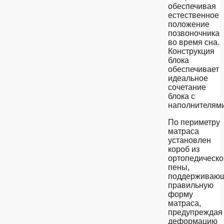
обеспечивая
естественное
положение
позвоночника
во время сна.
Конструкция
блока
обеспечивает
идеальное
сочетание
блока с
наполнителями
По периметру
матраса
установлен
короб из
ортопедическо
пены,
поддерживаю
правильную
форму
матраса,
предупреждая
деформацию