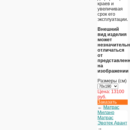
краев и
увеличивая
срок его
эксплуатации.
Внешний
вид изделия
может
незначитель
отличаться
от
представлен
на
изображении
Размеры (см)
Цена:
13100
руб.
Заказать
←
Матрас
Милано
Матрас
Эвотек Авант
→