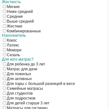
Жесткость
Мягкие
Ниже средней
Средние
Выше средней
Жесткие
Комбинированные
Наполнитель
Кокос
Латекс
Мемори
Сизаль
Для кого матрас?
Для ребенка до 3 лет
Матрас для дачи
Для пожилых
Для активных
Для пары с большой разницей в весе
Семейные матрасы
Для студентов
Для подростков
Для детей старше 3 лет
Матрасы для гостиниц