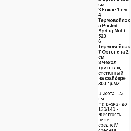
см
3 Кокос 1 см
4
Термовойлок
5 Pocket
Spring Multi
520
6
Термовойлок
7 Ортопена 2
см
8 Чехол
трикотаж,
стеганный
на файбере
300 гр/м2
Высота - 22
см
Нагрузка - до
120/140 кг
Жесткость -
ниже
средней/
средняя