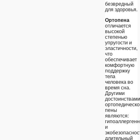
безвредный
для здоровья.
Ортопена
отличается
высокой
степенью
упругости и
эластичности,
что
обеспечивает
комфортную
поддержку
тела
человека во
время сна.
Другими
достоинствам
ортопедическо
пены
являются:
гипоаллергенн
и
экобезопаснос
длительный