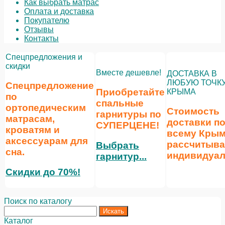
Как выбрать матрас
Оплата и доставка
Покупателю
Отзывы
Контакты
Спецпредложения и
скидки
Вместе дешевле!
ДОСТАВКА В
ЛЮБУЮ ТОЧК
Спецпредложение
Приобретайте
КРЫМА
по
спальные
ортопедическим
Стоимость
гарнитуры по
матрасам,
доставки п
СУПЕРЦЕНЕ
!
кроватям и
всему Кры
аксессуарам для
рассчитыва
Выбрать
сна.
индивидуал
гарнитур...
Скидки до 70%!
Поиск по каталогу
Каталог