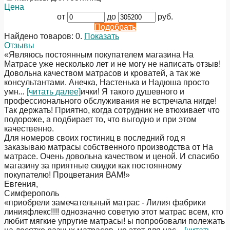
Цена
от
до
руб.
Подобрать
Найдено товаров:
0
.
Показать
Отзывы
«Являюсь постоянным покупателем магазина На
Матрасе уже несколько лет и не могу не написать отзыв!
Довольна качеством матрасов и кроватей, а так же
консультантами. Анечка, Настенька и Надюша просто
умн
...
[читать далее]
ички! Я такого душевного и
профессионального обслуживания не встречала нигде!
Так держать! Приятно, когда сотрудник не втюхивает что
подороже, а подбирает то, что выгодно и при этом
качественно.
Для номеров своих гостиниц в последний год я
заказываю матрасы собственного производства от На
матрасе. Очень довольна качеством и ценой. И спасибо
магазину за приятные скидки как постоянному
покупателю! Процветания ВАМ!
»
Евгения
,
Симферополь
«приобрели замечательный матрас - Лилия фабрики
линияфлекс!!!! однозначно советую этот матрас всем, кто
любит мягкие упругие матрасы! ы попробовали полежать