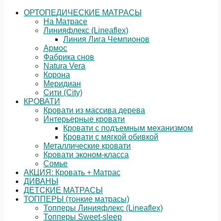
ОРТОПЕДИЧЕСКИЕ МАТРАСЫ
На Матрасе
Линияфлекс (Lineaflex)
Линия Лига Чемпионов
Армос
Фабрика снов
Natura Vera
Корона
Меридиан
Сити (City)
КРОВАТИ
Кровати из массива дерева
Интерьерные кровати
Кровати с подъемным механизмом
Кровати с мягкой обивкой
Металлические кровати
Кровати эконом-класса
Сомье
АКЦИЯ: Кровать + Матрас
ДИВАНЫ
ДЕТСКИЕ МАТРАСЫ
ТОППЕРЫ (тонкие матрасы)
Топперы Линияфлекс (Lineaflex)
Топперы Sweet-sleep