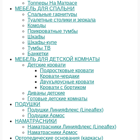
Топперы На Матрасе
МЕБЕЛЬ ДЛЯ СПАЛЬНИ
Спальные гарнитуры
Туалетные столики и зеркала
Комоды
Прикроватные тумбы
Шкафы
Шкафы-купе
Тумбы ТВ
Банкетки
МЕБЕЛЬ ДЛЯ ДЕТСКОЙ КОМНАТЫ
Детские кровати
Подростковые кровати
Кровати-чердаки
Двухъярусные кровати
Кровати с бортиком
Диваны детские
Готовые детские комнаты
ПОДУШКИ
Подушки Линияфлекс (Lineaflex)
Подушки Армос
НАМАТРАСНИКИ
Наматрасники Линияфлекс (Lineaflex)
Наматрасники Армос
Ортопедические основания (каркасы)