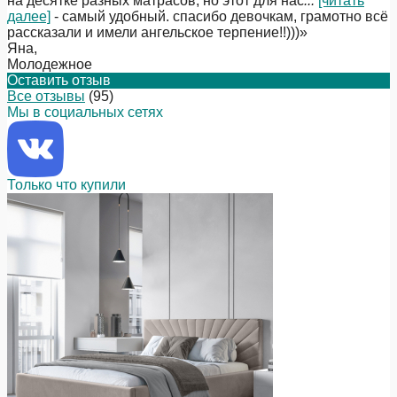
на десятке разных матрасов, но этот для нас
...
[читать
далее]
- самый удобный. спасибо девочкам, грамотно всё
рассказали и имели ангельское терпение!!)))
»
Яна
,
Молодежное
Оставить отзыв
Все отзывы
(95)
Мы в социальных сетях
Только что купили