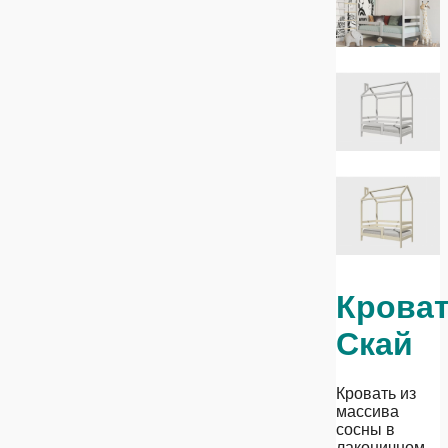
Крова
Скай
Кровать из
массива
сосны в
лаконичном