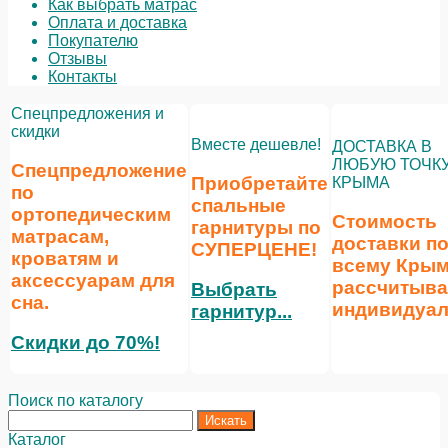
Как выбрать матрас
Оплата и доставка
Покупателю
Отзывы
Контакты
Спецпредложения и
скидки
Вместе дешевле!
ДОСТАВКА В
ЛЮБУЮ ТОЧК
Спецпредложение
Приобретайте
КРЫМА
по
спальные
ортопедическим
Стоимость
гарнитуры по
матрасам,
доставки п
СУПЕРЦЕНЕ
!
кроватям и
всему Кры
аксессуарам для
рассчитыва
Выбрать
сна.
индивидуал
гарнитур...
Скидки до 70%!
Поиск по каталогу
Каталог