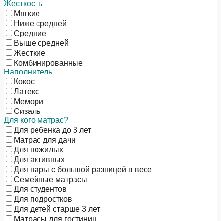
Жесткость
Мягкие
Ниже средней
Средние
Выше средней
Жесткие
Комбинированные
Наполнитель
Кокос
Латекс
Мемори
Сизаль
Для кого матрас?
Для ребенка до 3 лет
Матрас для дачи
Для пожилых
Для активных
Для пары с большой разницей в весе
Семейные матрасы
Для студентов
Для подростков
Для детей старше 3 лет
Матрасы для гостиниц