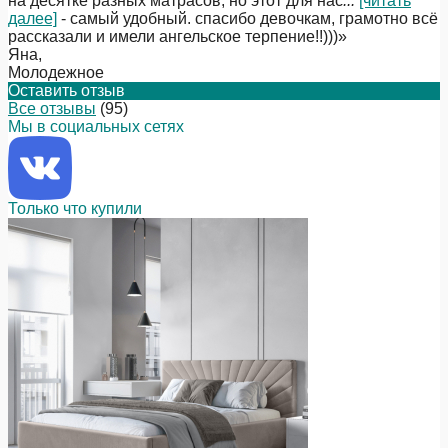
на десятке разных матрасов, но этот для нас
...
[читать
далее]
- самый удобный. спасибо девочкам, грамотно всё
рассказали и имели ангельское терпение!!)))
»
Яна
,
Молодежное
Оставить отзыв
Все отзывы
(95)
Мы в социальных сетях
Только что купили