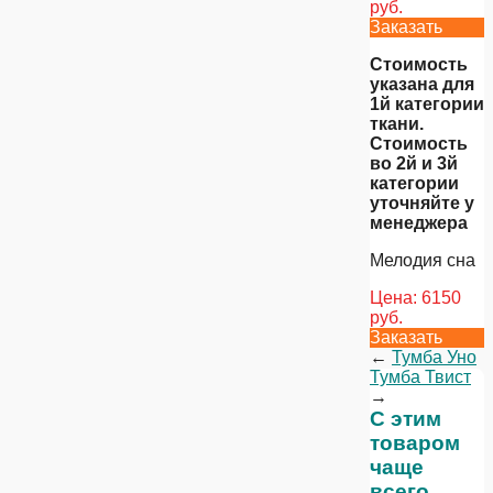
руб.
Заказать
Стоимость
указана для
1й категории
ткани.
Стоимость
во 2й и 3й
категории
уточняйте у
менеджера
Мелодия сна
Цена:
6150
руб.
Заказать
←
Тумба Уно
Тумба Твист
→
С этим
товаром
чаще
всего