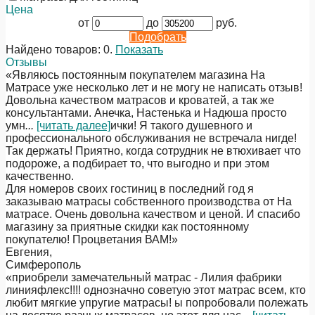
Цена
от
до
руб.
Подобрать
Найдено товаров:
0
.
Показать
Отзывы
«Являюсь постоянным покупателем магазина На
Матрасе уже несколько лет и не могу не написать отзыв!
Довольна качеством матрасов и кроватей, а так же
консультантами. Анечка, Настенька и Надюша просто
умн
...
[читать далее]
ички! Я такого душевного и
профессионального обслуживания не встречала нигде!
Так держать! Приятно, когда сотрудник не втюхивает что
подороже, а подбирает то, что выгодно и при этом
качественно.
Для номеров своих гостиниц в последний год я
заказываю матрасы собственного производства от На
матрасе. Очень довольна качеством и ценой. И спасибо
магазину за приятные скидки как постоянному
покупателю! Процветания ВАМ!
»
Евгения
,
Симферополь
«приобрели замечательный матрас - Лилия фабрики
линияфлекс!!!! однозначно советую этот матрас всем, кто
любит мягкие упругие матрасы! ы попробовали полежать