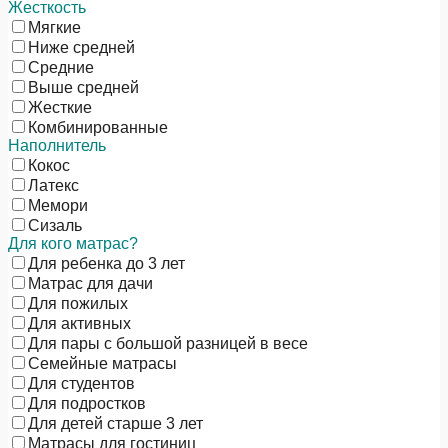
Жесткость
Мягкие
Ниже средней
Средние
Выше средней
Жесткие
Комбинированные
Наполнитель
Кокос
Латекс
Мемори
Сизаль
Для кого матрас?
Для ребенка до 3 лет
Матрас для дачи
Для пожилых
Для активных
Для пары с большой разницей в весе
Семейные матрасы
Для студентов
Для подростков
Для детей старше 3 лет
Матрасы для гостиниц