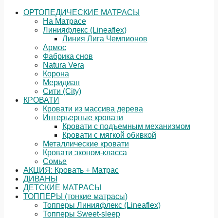
ОРТОПЕДИЧЕСКИЕ МАТРАСЫ
На Матрасе
Линияфлекс (Lineaflex)
Линия Лига Чемпионов
Армос
Фабрика снов
Natura Vera
Корона
Меридиан
Сити (City)
КРОВАТИ
Кровати из массива дерева
Интерьерные кровати
Кровати с подъемным механизмом
Кровати с мягкой обивкой
Металлические кровати
Кровати эконом-класса
Сомье
АКЦИЯ: Кровать + Матрас
ДИВАНЫ
ДЕТСКИЕ МАТРАСЫ
ТОППЕРЫ (тонкие матрасы)
Топперы Линияфлекс (Lineaflex)
Топперы Sweet-sleep