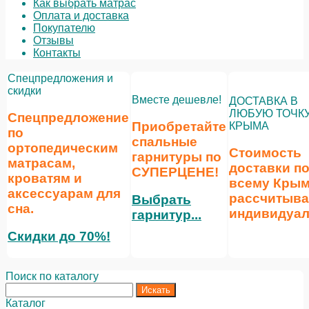
Как выбрать матрас
Оплата и доставка
Покупателю
Отзывы
Контакты
Спецпредложения и
скидки
Вместе дешевле!
ДОСТАВКА В
ЛЮБУЮ ТОЧК
Спецпредложение
Приобретайте
КРЫМА
по
спальные
ортопедическим
Стоимость
гарнитуры по
матрасам,
доставки п
СУПЕРЦЕНЕ
!
кроватям и
всему Кры
аксессуарам для
рассчитыва
Выбрать
сна.
индивидуал
гарнитур...
Скидки до 70%!
Поиск по каталогу
Каталог