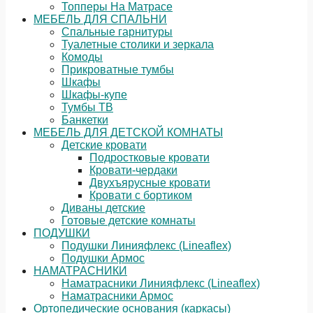
Топперы На Матрасе
МЕБЕЛЬ ДЛЯ СПАЛЬНИ
Спальные гарнитуры
Туалетные столики и зеркала
Комоды
Прикроватные тумбы
Шкафы
Шкафы-купе
Тумбы ТВ
Банкетки
МЕБЕЛЬ ДЛЯ ДЕТСКОЙ КОМНАТЫ
Детские кровати
Подростковые кровати
Кровати-чердаки
Двухъярусные кровати
Кровати с бортиком
Диваны детские
Готовые детские комнаты
ПОДУШКИ
Подушки Линияфлекс (Lineaflex)
Подушки Армос
НАМАТРАСНИКИ
Наматрасники Линияфлекс (Lineaflex)
Наматрасники Армос
Ортопедические основания (каркасы)