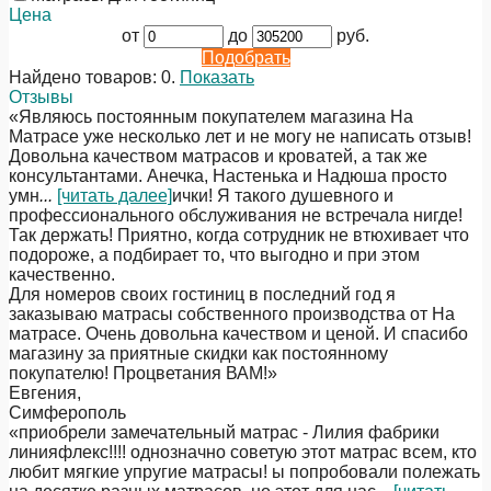
Цена
от
до
руб.
Подобрать
Найдено товаров:
0
.
Показать
Отзывы
«Являюсь постоянным покупателем магазина На
Матрасе уже несколько лет и не могу не написать отзыв!
Довольна качеством матрасов и кроватей, а так же
консультантами. Анечка, Настенька и Надюша просто
умн
...
[читать далее]
ички! Я такого душевного и
профессионального обслуживания не встречала нигде!
Так держать! Приятно, когда сотрудник не втюхивает что
подороже, а подбирает то, что выгодно и при этом
качественно.
Для номеров своих гостиниц в последний год я
заказываю матрасы собственного производства от На
матрасе. Очень довольна качеством и ценой. И спасибо
магазину за приятные скидки как постоянному
покупателю! Процветания ВАМ!
»
Евгения
,
Симферополь
«приобрели замечательный матрас - Лилия фабрики
линияфлекс!!!! однозначно советую этот матрас всем, кто
любит мягкие упругие матрасы! ы попробовали полежать