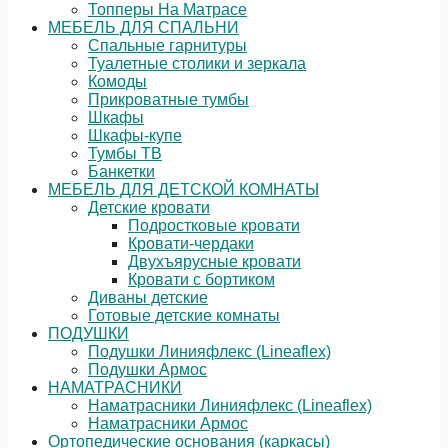
Топперы На Матрасе
МЕБЕЛЬ ДЛЯ СПАЛЬНИ
Спальные гарнитуры
Туалетные столики и зеркала
Комоды
Прикроватные тумбы
Шкафы
Шкафы-купе
Тумбы ТВ
Банкетки
МЕБЕЛЬ ДЛЯ ДЕТСКОЙ КОМНАТЫ
Детские кровати
Подростковые кровати
Кровати-чердаки
Двухъярусные кровати
Кровати с бортиком
Диваны детские
Готовые детские комнаты
ПОДУШКИ
Подушки Линияфлекс (Lineaflex)
Подушки Армос
НАМАТРАСНИКИ
Наматрасники Линияфлекс (Lineaflex)
Наматрасники Армос
Ортопедические основания (каркасы)