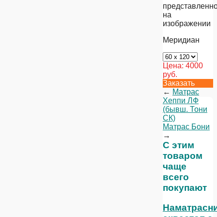
представленно
на
изображении
Меридиан
Цена:
4000
руб.
Заказать
←
Матрас
Хеппи ЛФ
(бывш. Тони
СК)
Матрас Бони
→
С этим
товаром
чаще
всего
покупают
Наматрасн