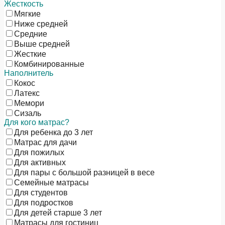
Жесткость
Мягкие
Ниже средней
Средние
Выше средней
Жесткие
Комбинированные
Наполнитель
Кокос
Латекс
Мемори
Сизаль
Для кого матрас?
Для ребенка до 3 лет
Матрас для дачи
Для пожилых
Для активных
Для пары с большой разницей в весе
Семейные матрасы
Для студентов
Для подростков
Для детей старше 3 лет
Матрасы для гостиниц