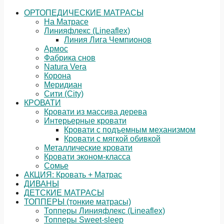
ОРТОПЕДИЧЕСКИЕ МАТРАСЫ
На Матрасе
Линияфлекс (Lineaflex)
Линия Лига Чемпионов
Армос
Фабрика снов
Natura Vera
Корона
Меридиан
Сити (City)
КРОВАТИ
Кровати из массива дерева
Интерьерные кровати
Кровати с подъемным механизмом
Кровати с мягкой обивкой
Металлические кровати
Кровати эконом-класса
Сомье
АКЦИЯ: Кровать + Матрас
ДИВАНЫ
ДЕТСКИЕ МАТРАСЫ
ТОППЕРЫ (тонкие матрасы)
Топперы Линияфлекс (Lineaflex)
Топперы Sweet-sleep