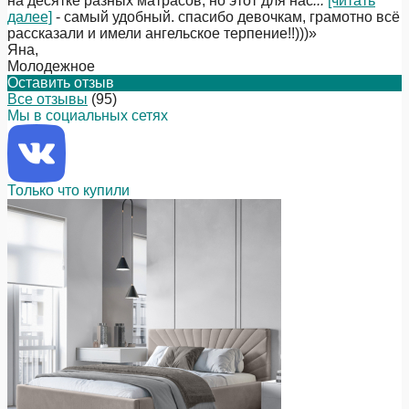
на десятке разных матрасов, но этот для нас
...
[читать
далее]
- самый удобный. спасибо девочкам, грамотно всё
рассказали и имели ангельское терпение!!)))
»
Яна
,
Молодежное
Оставить отзыв
Все отзывы
(95)
Мы в социальных сетях
Только что купили