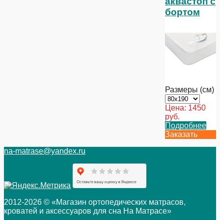
аквастоп с
бортом
Размеры (см)
Цена:
1450
руб.
Подробнее
Заказать
na-matrase@yandex.ru
2012-2026 © «Магазин ортопедических матрасов,
кроватей и аксессуаров для сна На Матрасе»