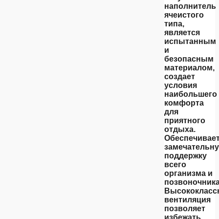
наполнитель
ячеистого
типа,
является
испытанным
и
безопасным
материалом,
создает
условия
наибольшего
комфорта
для
приятного
отдыха.
Обеспечивае
замечательн
поддержку
всего
организма и
позвоночника
Высококласс
вентиляция
позволяет
избежать