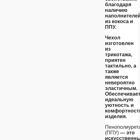
благодаря
наличию
наполнителе
из кокоса и
ППУ.
Чехол
изготовлен
из
трикотажа,
приятен
тактильно, а
также
является
невероятно
эластичным.
Обеспечивае
идеальную
уютность и
комфортност
изделия.
Пенополиурет
(ППУ)
— это
искусственн