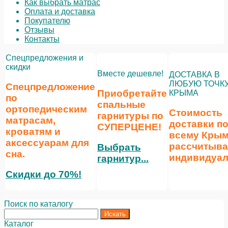
Как выбрать матрас
Оплата и доставка
Покупателю
Отзывы
Контакты
Спецпредложения и
скидки
Вместе дешевле!
ДОСТАВКА В
ЛЮБУЮ ТОЧК
Спецпредложение
Приобретайте
КРЫМА
по
спальные
ортопедическим
Стоимость
гарнитуры по
матрасам,
доставки п
СУПЕРЦЕНЕ
!
кроватям и
всему Кры
аксессуарам для
рассчитыва
Выбрать
сна.
индивидуал
гарнитур...
Скидки до 70%!
Поиск по каталогу
Каталог