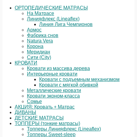
ОРТОПЕДИЧЕСКИЕ МАТРАСЫ
На Матрасе
Линияфлекс (Lineaflex)
Линия Лига Чемпионов
Армос
Фабрика снов
Natura Vera
Корона
Меридиан
Сити (City)
КРОВАТИ
Кровати из массива дерева
Интерьерные кровати
Кровати с подъемным механизмом
Кровати с мягкой обивкой
Металлические кровати
Кровати эконом-класса
Сомье
АКЦИЯ: Кровать + Матрас
ДИВАНЫ
ДЕТСКИЕ МАТРАСЫ
ТОППЕРЫ (тонкие матрасы)
Топперы Линияфлекс (Lineaflex)
Топперы Sweet-sleep