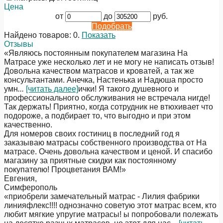
Цена
от
до
руб.
Подобрать
Найдено товаров:
0
.
Показать
Отзывы
«Являюсь постоянным покупателем магазина На
Матрасе уже несколько лет и не могу не написать отзыв!
Довольна качеством матрасов и кроватей, а так же
консультантами. Анечка, Настенька и Надюша просто
умн
...
[читать далее]
ички! Я такого душевного и
профессионального обслуживания не встречала нигде!
Так держать! Приятно, когда сотрудник не втюхивает что
подороже, а подбирает то, что выгодно и при этом
качественно.
Для номеров своих гостиниц в последний год я
заказываю матрасы собственного производства от На
матрасе. Очень довольна качеством и ценой. И спасибо
магазину за приятные скидки как постоянному
покупателю! Процветания ВАМ!
»
Евгения
,
Симферополь
«приобрели замечательный матрас - Лилия фабрики
линияфлекс!!!! однозначно советую этот матрас всем, кто
любит мягкие упругие матрасы! ы попробовали полежать