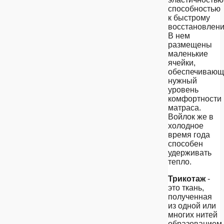
способностью
к быстрому
восстановлени
В нем
размещены
маленькие
ячейки,
обеспечивающ
нужный
уровень
комфортности
матраса.
Войлок же в
холодное
время года
способен
удерживать
тепло.
Трикотаж
-
это ткань,
полученная
из одной или
многих нитей
образованием