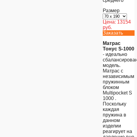
среднего
Размер
Цена:
13154
руб.
Заказать
Матрас
Тонус S-1000
- идеально
сбалансирова
модель.
Матрас с
независимым
пружинным
блоком
Multipocket S
1000 .
Поскольку
каждая
пружина в
данном
изделии
реагирует на
давление вне