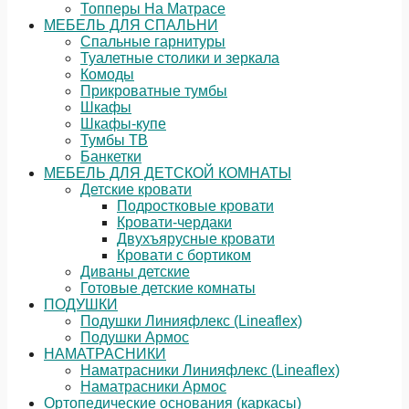
Топперы На Матрасе
МЕБЕЛЬ ДЛЯ СПАЛЬНИ
Спальные гарнитуры
Туалетные столики и зеркала
Комоды
Прикроватные тумбы
Шкафы
Шкафы-купе
Тумбы ТВ
Банкетки
МЕБЕЛЬ ДЛЯ ДЕТСКОЙ КОМНАТЫ
Детские кровати
Подростковые кровати
Кровати-чердаки
Двухъярусные кровати
Кровати с бортиком
Диваны детские
Готовые детские комнаты
ПОДУШКИ
Подушки Линияфлекс (Lineaflex)
Подушки Армос
НАМАТРАСНИКИ
Наматрасники Линияфлекс (Lineaflex)
Наматрасники Армос
Ортопедические основания (каркасы)