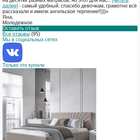
на десятке разных матрасов, но этот для нас
...
[читать
далее]
- самый удобный. спасибо девочкам, грамотно всё
рассказали и имели ангельское терпение!!)))
»
Яна
,
Молодежное
Оставить отзыв
Все отзывы
(95)
Мы в социальных сетях
Только что купили