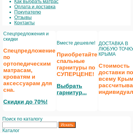
Как выбрать матрас
Оплата и доставка
Покупателю
Отзывы
Контакты
Спецпредложения и
скидки
Вместе дешевле!
ДОСТАВКА В
ЛЮБУЮ ТОЧК
Спецпредложение
Приобретайте
КРЫМА
по
спальные
ортопедическим
Стоимость
гарнитуры по
матрасам,
доставки п
СУПЕРЦЕНЕ
!
кроватям и
всему Кры
аксессуарам для
рассчитыва
Выбрать
сна.
индивидуал
гарнитур...
Скидки до 70%!
Поиск по каталогу
Каталог