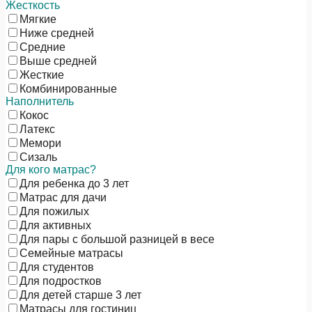
Жесткость
Мягкие
Ниже средней
Средние
Выше средней
Жесткие
Комбинированные
Наполнитель
Кокос
Латекс
Мемори
Сизаль
Для кого матрас?
Для ребенка до 3 лет
Матрас для дачи
Для пожилых
Для активных
Для пары с большой разницей в весе
Семейные матрасы
Для студентов
Для подростков
Для детей старше 3 лет
Матрасы для гостиниц