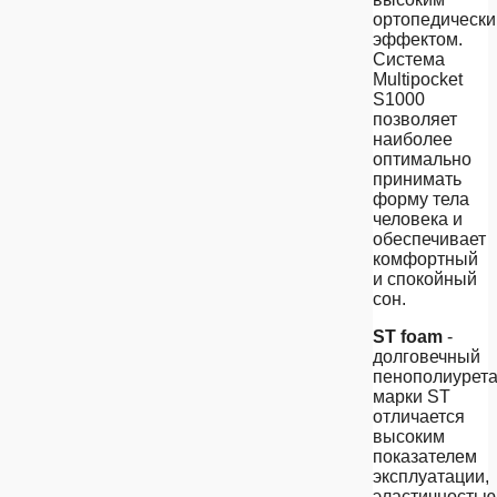
ортопедическ
эффектом.
Система
Multipocket
S1000
позволяет
наиболее
оптимально
принимать
форму тела
человека и
обеспечивает
комфортный
и спокойный
сон.
ST foam
-
долговечный
пенополиурет
марки ST
отличается
высоким
показателем
эксплуатации,
эластичностью