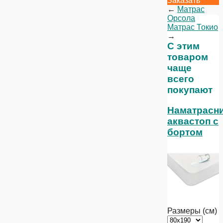
Заказать
←
Матрас
Орсола
Матрас Токио
→
С этим
товаром
чаще
всего
покупают
Наматрасн
аквастоп с
бортом
Размеры (см)