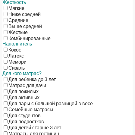
Жесткость
Мягкие
Ниже средней
Средние
Выше средней
Жесткие
Комбинированные
Наполнитель
Кокос
Латекс
Мемори
Сизаль
Для кого матрас?
Для ребенка до 3 лет
Матрас для дачи
Для пожилых
Для активных
Для пары с большой разницей в весе
Семейные матрасы
Для студентов
Для подростков
Для детей старше 3 лет
Матрасы для гостиниц