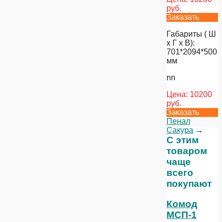
руб.
Заказать
Габариты ( Ш
х Г х В):
701*2094*500
мм
nn
Цена:
10200
руб.
Заказать
Пенал
Сакура
→
С этим
товаром
чаще
всего
покупают
Комод
МСП-1