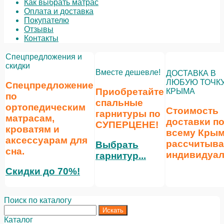
Как выбрать матрас
Оплата и доставка
Покупателю
Отзывы
Контакты
Спецпредложения и
скидки
Вместе дешевле!
ДОСТАВКА В
ЛЮБУЮ ТОЧК
Спецпредложение
Приобретайте
КРЫМА
по
спальные
ортопедическим
Стоимость
гарнитуры по
матрасам,
доставки п
СУПЕРЦЕНЕ
!
кроватям и
всему Кры
аксессуарам для
рассчитыва
Выбрать
сна.
индивидуал
гарнитур...
Скидки до 70%!
Поиск по каталогу
Каталог