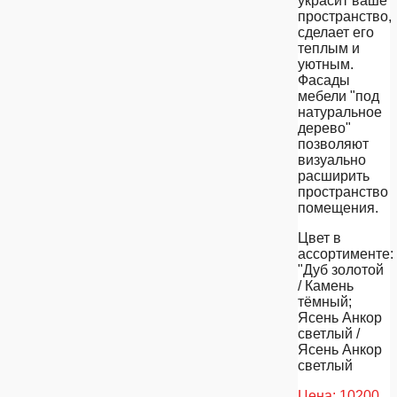
украсит ваше
пространство,
сделает его
теплым и
уютным.
Фасады
мебели "под
натуральное
дерево"
позволяют
визуально
расширить
пространство
помещения.
Цвет в
ассортименте:
"Дуб золотой
/ Камень
тёмный;
Ясень Анкор
светлый /
Ясень Анкор
светлый
Цена:
10200