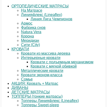
ОРТОПЕДИЧЕСКИЕ МАТРАСЫ
На Матрасе
Линияфлекс (Lineaflex)
Линия Лига Чемпионов
Армос
Фабрика снов
Natura Vera
Корона
Меридиан
Сити (City)
КРОВАТИ
Кровати из массива дерева
Интерьерные кровати
Кровати с подъемным механизмом
Кровати с мягкой обивкой
Металлические кровати
Кровати эконом-класса
Сомье
АКЦИЯ: Кровать + Матрас
ДИВАНЫ
ДЕТСКИЕ МАТРАСЫ
ТОППЕРЫ (тонкие матрасы)
Топперы Линияфлекс (Lineaflex)
Топперы Sweet-sleep