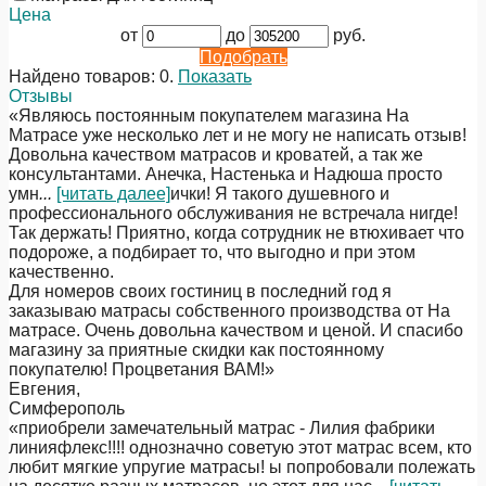
Цена
от
до
руб.
Подобрать
Найдено товаров:
0
.
Показать
Отзывы
«Являюсь постоянным покупателем магазина На
Матрасе уже несколько лет и не могу не написать отзыв!
Довольна качеством матрасов и кроватей, а так же
консультантами. Анечка, Настенька и Надюша просто
умн
...
[читать далее]
ички! Я такого душевного и
профессионального обслуживания не встречала нигде!
Так держать! Приятно, когда сотрудник не втюхивает что
подороже, а подбирает то, что выгодно и при этом
качественно.
Для номеров своих гостиниц в последний год я
заказываю матрасы собственного производства от На
матрасе. Очень довольна качеством и ценой. И спасибо
магазину за приятные скидки как постоянному
покупателю! Процветания ВАМ!
»
Евгения
,
Симферополь
«приобрели замечательный матрас - Лилия фабрики
линияфлекс!!!! однозначно советую этот матрас всем, кто
любит мягкие упругие матрасы! ы попробовали полежать