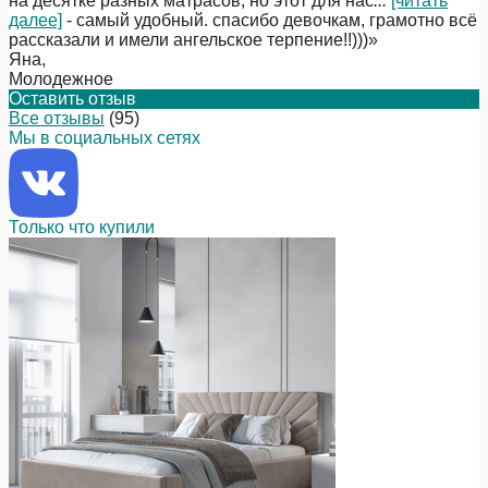
на десятке разных матрасов, но этот для нас
...
[читать
далее]
- самый удобный. спасибо девочкам, грамотно всё
рассказали и имели ангельское терпение!!)))
»
Яна
,
Молодежное
Оставить отзыв
Все отзывы
(95)
Мы в социальных сетях
Только что купили