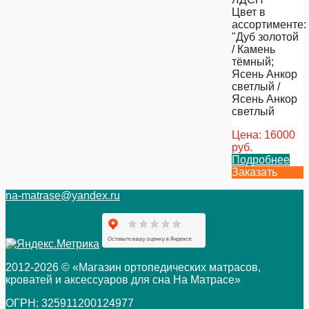
Цвет в
ассортименте:
"Дуб золотой
/ Камень
тёмный;
Ясень Анкор
светлый /
Ясень Анкор
светлый
Цена:
16000
руб.
Подробнее
Заказать
na-matrase@yandex.ru
2012-2026 © «Магазин ортопедических матрасов,
кроватей и аксессуаров для сна На Матрасе»
ОГРН: 325911200124977