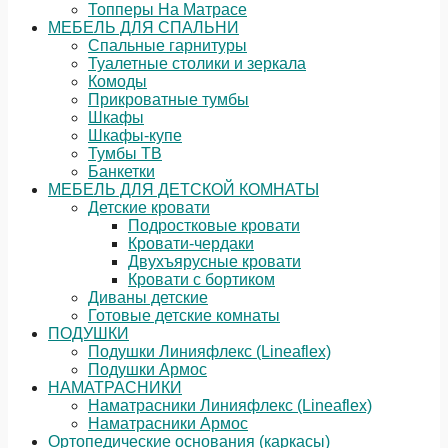
Топперы На Матрасе
МЕБЕЛЬ ДЛЯ СПАЛЬНИ
Спальные гарнитуры
Туалетные столики и зеркала
Комоды
Прикроватные тумбы
Шкафы
Шкафы-купе
Тумбы ТВ
Банкетки
МЕБЕЛЬ ДЛЯ ДЕТСКОЙ КОМНАТЫ
Детские кровати
Подростковые кровати
Кровати-чердаки
Двухъярусные кровати
Кровати с бортиком
Диваны детские
Готовые детские комнаты
ПОДУШКИ
Подушки Линияфлекс (Lineaflex)
Подушки Армос
НАМАТРАСНИКИ
Наматрасники Линияфлекс (Lineaflex)
Наматрасники Армос
Ортопедические основания (каркасы)