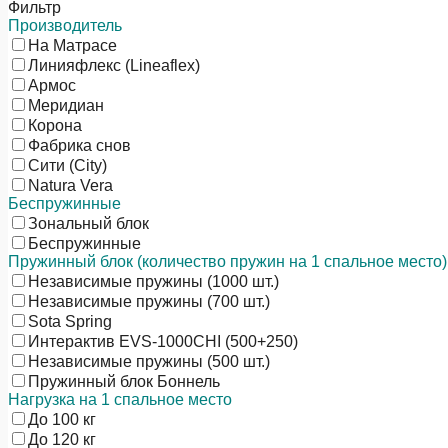
Фильтр
Производитель
На Матрасе
Линияфлекс (Lineaflex)
Армос
Меридиан
Корона
Фабрика снов
Сити (City)
Natura Vera
Беспружинные
Зональный блок
Беспружинные
Пружинный блок (количество пружин на 1 спальное место)
Независимые пружины (1000 шт.)
Независимые пружины (700 шт.)
Sota Spring
Интерактив EVS-1000CHI (500+250)
Независимые пружины (500 шт.)
Пружинный блок Боннель
Нагрузка на 1 спальное место
До 100 кг
До 120 кг