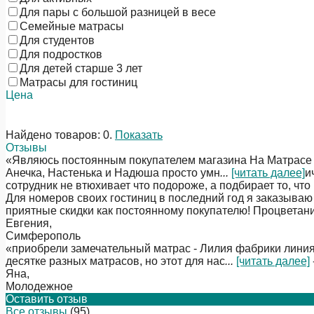
Для пары с большой разницей в весе
Семейные матрасы
Для студентов
Для подростков
Для детей старше 3 лет
Матрасы для гостиниц
Цена
Найдено товаров:
0
.
Показать
Отзывы
«Являюсь постоянным покупателем магазина На Матрасе уж
Анечка, Настенька и Надюша просто умн
...
[читать далее]
и
сотрудник не втюхивает что подороже, а подбирает то, что
Для номеров своих гостиниц в последний год я заказываю
приятные скидки как постоянному покупателю! Процветан
Евгения
,
Симферополь
«приобрели замечательный матрас - Лилия фабрики линияф
десятке разных матрасов, но этот для нас
...
[читать далее]
Яна
,
Молодежное
Оставить отзыв
Все отзывы
(95)