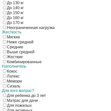
До 130 кг
До 140 кг
До 150 кг
До 160 кг
До 170 кг
Неограниченная нагрузка
Жесткость
Мягкие
Ниже средней
Средние
Выше средней
Жесткие
Комбинированные
Наполнитель
Кокос
Латекс
Мемори
Сизаль
Для кого матрас?
Для ребенка до 3 лет
Матрас для дачи
Для пожилых
Для активных