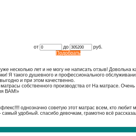
от
до
руб.
Подобрать
е несколько лет и не могу не написать отзыв! Довольна ка
чки! Я такого душевного и профессионального обслуживания 
 выгодно и при этом качественно.
 матрасы собственного производства от На матрасе. Очень 
ия ВАМ!
»
лекс!!!! однозначно советую этот матрас всем, кто любит 
- самый удобный. спасибо девочкам, грамотно всё рассказал