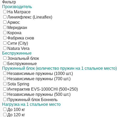
Фильтр
Производитель
На Матрасе
Линияфлекс (Lineaflex)
Армос
Меридиан
Корона
Фабрика снов
Сити (City)
Natura Vera
Беспружинные
Зональный блок
Беспружинные
Пружинный блок (количество пружин на 1 спальное место)
Независимые пружины (1000 шт.)
Независимые пружины (700 шт.)
Sota Spring
Интерактив EVS-1000CHI (500+250)
Независимые пружины (500 шт.)
Пружинный блок Боннель
Нагрузка на 1 спальное место
До 100 кг
До 120 кг