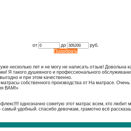
от
до
руб.
Подобрать
е несколько лет и не могу не написать отзыв! Довольна ка
чки! Я такого душевного и профессионального обслуживания 
 выгодно и при этом качественно.
 матрасы собственного производства от На матрасе. Очень 
ия ВАМ!
»
лекс!!!! однозначно советую этот матрас всем, кто любит 
- самый удобный. спасибо девочкам, грамотно всё рассказал