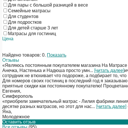
Для пары с большой разницей в весе
Семейные матрасы
Для студентов
Для подростков
Для детей старше 3 лет
Матрасы для гостиниц
Цена
Найдено товаров:
0
.
Показать
Отзывы
«Являюсь постоянным покупателем магазина На Матрасе уж
Анечка, Настенька и Надюша просто умн
...
[читать далее]
и
сотрудник не втюхивает что подороже, а подбирает то, что
Для номеров своих гостиниц в последний год я заказываю
приятные скидки как постоянному покупателю! Процветан
Евгения
,
Симферополь
«приобрели замечательный матрас - Лилия фабрики линияф
десятке разных матрасов, но этот для нас
...
[читать далее]
Яна
,
Молодежное
Оставить отзыв
Все отзывы
(95)