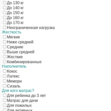
До 130 кг
До 140 кг
До 150 кг
До 160 кг
До 170 кг
Неограниченная нагрузка
Жесткость
Мягкие
Ниже средней
Средние
Выше средней
Жесткие
Комбинированные
Наполнитель
Кокос
Латекс
Мемори
Сизаль
Для кого матрас?
Для ребенка до 3 лет
Матрас для дачи
Для пожилых
Для активных