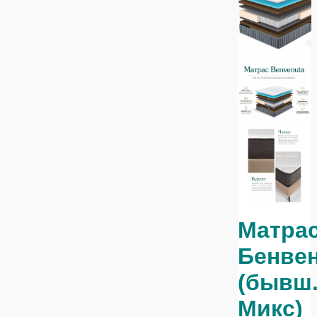
Матра
Бенве
(бывш
Микс)