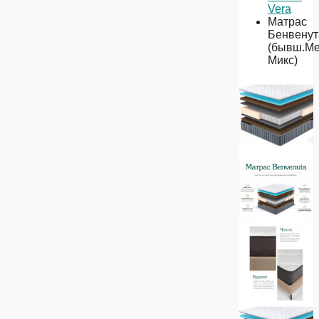
Vera
Матрас
Бенвенут
(бывш.М
Микс)