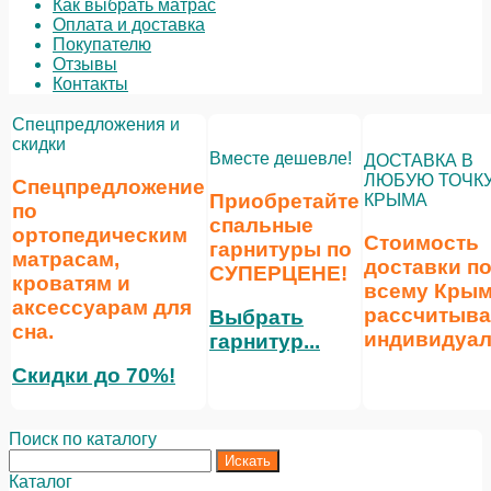
Как выбрать матрас
Оплата и доставка
Покупателю
Отзывы
Контакты
Спецпредложения и
скидки
Вместе дешевле!
ДОСТАВКА В
ЛЮБУЮ ТОЧК
Спецпредложение
Приобретайте
КРЫМА
по
спальные
ортопедическим
Стоимость
гарнитуры по
матрасам,
доставки п
СУПЕРЦЕНЕ
!
кроватям и
всему Кры
аксессуарам для
рассчитыва
Выбрать
сна.
индивидуал
гарнитур...
Скидки до 70%!
Поиск по каталогу
Каталог