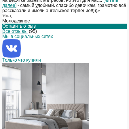
на десятке разных матрасов, но этот для нас
...
[читать
далее]
- самый удобный. спасибо девочкам, грамотно всё
рассказали и имели ангельское терпение!!)))
»
Яна
,
Молодежное
Оставить отзыв
Все отзывы
(95)
Мы в социальных сетях
Только что купили