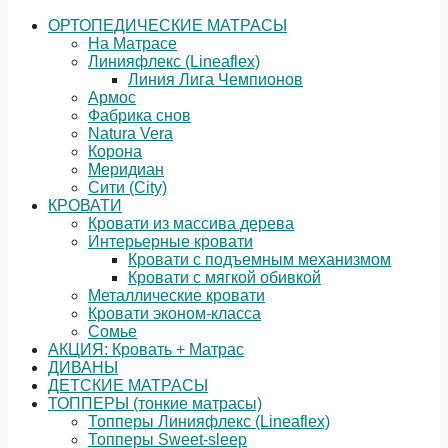
ОРТОПЕДИЧЕСКИЕ МАТРАСЫ
На Матрасе
Линияфлекс (Lineaflex)
Линия Лига Чемпионов
Армос
Фабрика снов
Natura Vera
Корона
Меридиан
Сити (City)
КРОВАТИ
Кровати из массива дерева
Интерьерные кровати
Кровати с подъемным механизмом
Кровати с мягкой обивкой
Металлические кровати
Кровати эконом-класса
Сомье
АКЦИЯ: Кровать + Матрас
ДИВАНЫ
ДЕТСКИЕ МАТРАСЫ
ТОППЕРЫ (тонкие матрасы)
Топперы Линияфлекс (Lineaflex)
Топперы Sweet-sleep