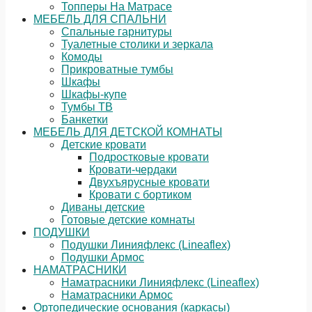
Топперы На Матрасе
МЕБЕЛЬ ДЛЯ СПАЛЬНИ
Спальные гарнитуры
Туалетные столики и зеркала
Комоды
Прикроватные тумбы
Шкафы
Шкафы-купе
Тумбы ТВ
Банкетки
МЕБЕЛЬ ДЛЯ ДЕТСКОЙ КОМНАТЫ
Детские кровати
Подростковые кровати
Кровати-чердаки
Двухъярусные кровати
Кровати с бортиком
Диваны детские
Готовые детские комнаты
ПОДУШКИ
Подушки Линияфлекс (Lineaflex)
Подушки Армос
НАМАТРАСНИКИ
Наматрасники Линияфлекс (Lineaflex)
Наматрасники Армос
Ортопедические основания (каркасы)