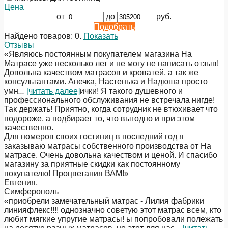
Цена
от
до
руб.
Подобрать
Найдено товаров:
0
.
Показать
Отзывы
«Являюсь постоянным покупателем магазина На
Матрасе уже несколько лет и не могу не написать отзыв!
Довольна качеством матрасов и кроватей, а так же
консультантами. Анечка, Настенька и Надюша просто
умн
...
[читать далее]
ички! Я такого душевного и
профессионального обслуживания не встречала нигде!
Так держать! Приятно, когда сотрудник не втюхивает что
подороже, а подбирает то, что выгодно и при этом
качественно.
Для номеров своих гостиниц в последний год я
заказываю матрасы собственного производства от На
матрасе. Очень довольна качеством и ценой. И спасибо
магазину за приятные скидки как постоянному
покупателю! Процветания ВАМ!
»
Евгения
,
Симферополь
«приобрели замечательный матрас - Лилия фабрики
линияфлекс!!!! однозначно советую этот матрас всем, кто
любит мягкие упругие матрасы! ы попробовали полежать