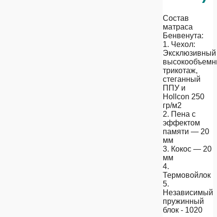
Состав
матраса
Бенвенута:
1. Чехол:
Эксклюзивный
высокообъем
трикотаж,
стеганный
ППУ и
Hollcon 250
гр/м2
2. Пена с
эффектом
памяти — 20
мм
3. Кокос — 20
мм
4.
Термовойлок
5.
Независимый
пружинный
блок - 1020