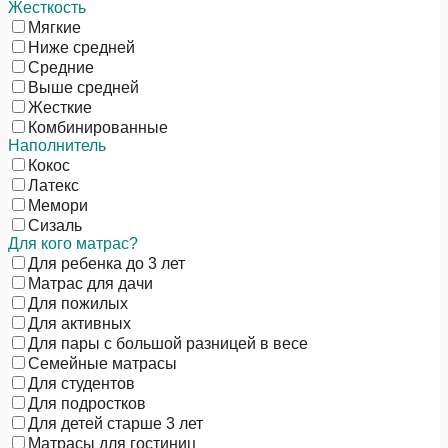
Жесткость
Мягкие
Ниже средней
Средние
Выше средней
Жесткие
Комбинированные
Наполнитель
Кокос
Латекс
Мемори
Сизаль
Для кого матрас?
Для ребенка до 3 лет
Матрас для дачи
Для пожилых
Для активных
Для пары с большой разницей в весе
Семейные матрасы
Для студентов
Для подростков
Для детей старше 3 лет
Матрасы для гостиниц