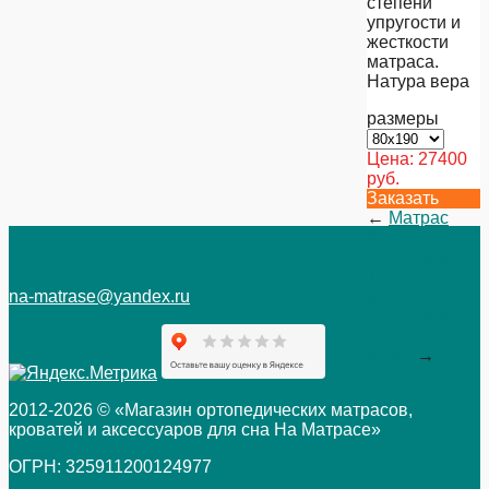
степени
упругости и
жесткости
матраса.
Натура вера
размеры
Цена:
27400
руб.
Заказать
←
Матрас
Витторио
(бывш.Микс
Топ)
na-matrase@yandex.ru
Матрас
Джардини
(бывш. Алоэ
Микс)
→
2012-2026 © «Магазин ортопедических матрасов,
кроватей и аксессуаров для сна На Матрасе»
ОГРН: 325911200124977