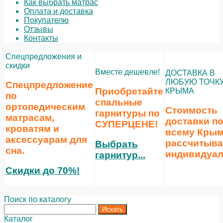
Как выбрать матрас
Оплата и доставка
Покупателю
Отзывы
Контакты
Спецпредложения и
скидки
Вместе дешевле!
ДОСТАВКА В
ЛЮБУЮ ТОЧК
Спецпредложение
Приобретайте
КРЫМА
по
спальные
ортопедическим
Стоимость
гарнитуры по
матрасам,
доставки п
СУПЕРЦЕНЕ
!
кроватям и
всему Кры
аксессуарам для
рассчитыва
Выбрать
сна.
индивидуал
гарнитур...
Скидки до 70%!
Поиск по каталогу
Каталог