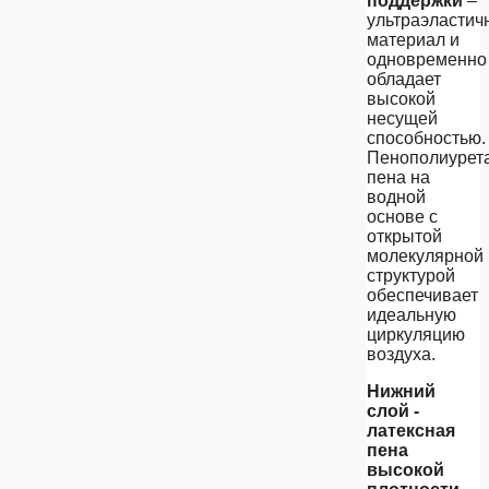
поддержки
–
ультраэластич
материал и
одновременно
обладает
высокой
несущей
способностью.
Пенополиурет
пена на
водной
основе с
открытой
молекулярной
структурой
обеспечивает
идеальную
циркуляцию
воздуха.
Нижний
слой -
латексная
пена
высокой