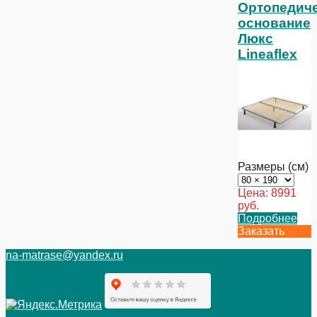
Ортопедич
основание
Люкс
Lineaflex
Размеры (см)
Цена:
8991
руб.
Подробнее
Заказать
na-matrase@yandex.ru