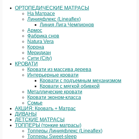
ОРТОПЕДИЧЕСКИЕ МАТРАСЫ
На Матрасе
Линияфлекс (Lineaflex)
Линия Лига Чемпионов
Армос
Фабрика снов
Natura Vera
Корона
Меридиан
Сити (City)
КРОВАТИ
Кровати из массива дерева
Интерьерные кровати
Кровати с подъемным механизмом
Кровати с мягкой обивкой
Металлические кровати
Кровати эконом-класса
Сомье
АКЦИЯ: Кровать + Матрас
ДИВАНЫ
ДЕТСКИЕ МАТРАСЫ
ТОППЕРЫ (тонкие матрасы)
Топперы Линияфлекс (Lineaflex)
Топперы Sweet-sleep