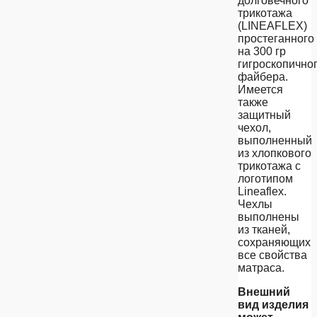
долговечного
трикотажа
(LINEAFLEX)
простеганного
на 300 гр
гигроскопично
файбера.
Имеется
также
защитный
чехол,
выполненный
из хлопкового
трикотажа с
логотипом
Lineaflex.
Чехлы
выполнены
из тканей,
сохраняющих
все свойства
матраcа.
Внешний
вид изделия