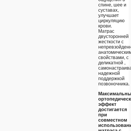
спине, шее и
суставах,
улучшает
циркуляцию
крови.
Матрас
двусторонней
жесткости с
непревзойден
анатомически
свойствами, с
деликатной ,
самонастраив
надежной
поддержкой
позвоночника.
Максимальн
ортопедичес
эффект
достигается
при
совместном
использован
матраса с