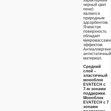
характерный
черный цвет
пене)
является
природным
адсорбентом.
Ячеистая
поверхность
обладает
микромассаж
эффектом.
Антиаллерген
антистатичный
материал.
Средний
слой –
эластичный
моноблок
EVATECH c
7-ю зонами
поддержки.
Моноблок
EVATECH c 7
зонами