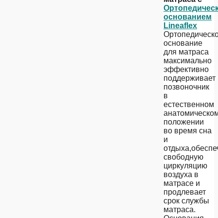
Ортопедичес
основанием
Lineaflex
Ортопедическ
основание
для матраса
максимально
эффективно
поддерживает
позвоночник
в
естественном
анатомическо
положении
во время сна
и
отдыха,обеспе
свободную
циркуляцию
воздуха в
матрасе и
продлевает
срок службы
матраса.