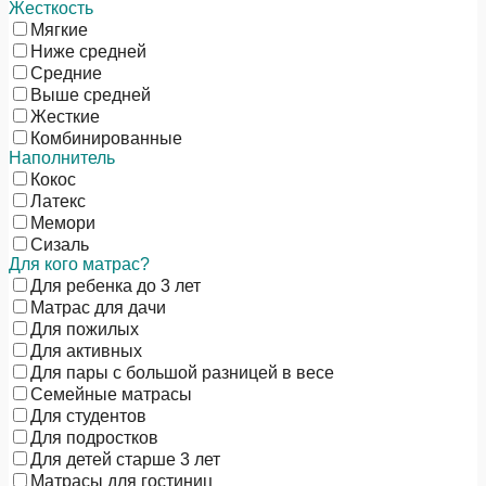
Жесткость
Мягкие
Ниже средней
Средние
Выше средней
Жесткие
Комбинированные
Наполнитель
Кокос
Латекс
Мемори
Сизаль
Для кого матрас?
Для ребенка до 3 лет
Матрас для дачи
Для пожилых
Для активных
Для пары с большой разницей в весе
Семейные матрасы
Для студентов
Для подростков
Для детей старше 3 лет
Матрасы для гостиниц