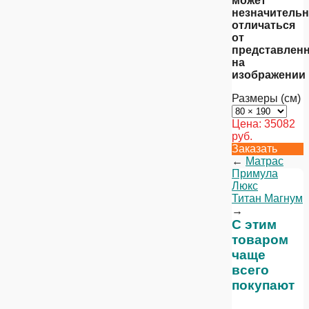
может
незначитель
отличаться
от
представлен
на
изображении
Размеры (см)
Цена:
35082
руб.
Заказать
←
Матрас
Примула
Люкс
Титан Магнум
→
С этим
товаром
чаще
всего
покупают