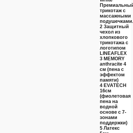
Премиальны
трикотаж с
массажными
подушечками
2 Защитный
чехол из
хлопкового
трикотажа с
логотипом
LINEAFLEX
3 MEMORY
anthracite 4
см (пена с
эффектом
памяти)
4 EVATECH
16см
(фиолетовая
пена на
водной
основе с 7-
зонами
поддержки)
5 Латекс