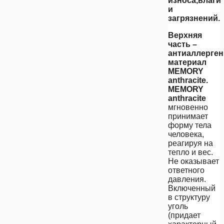
износа,влаги
и
загрязнений.
Верхняя
часть –
антиаллерге
материал
MEMORY
anthracite.
MEMORY
anthracite
мгновенно
принимает
форму тела
человека,
реагируя на
тепло и вес.
Не оказывает
ответного
давления.
Включенный
в структуру
уголь
(придает