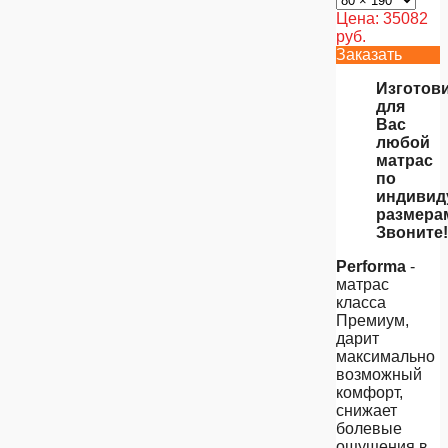
Цена:
35082
руб.
Заказать
Изготов
для
Вас
любой
матрас
по
индивид
размера
Звоните!
Performa
-
матрас
класса
Премиум,
дарит
максимально
возможный
комфорт,
снижает
болевые
ощущения в