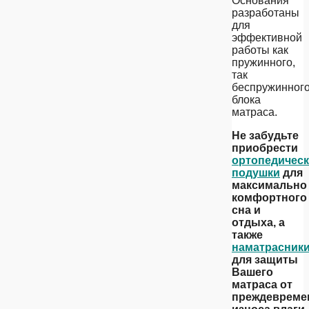
Основания
разработаны
для
эффективной
работы как
пружинного,
так
беспружинног
блока
матраса.
Не забудьте
приобрести
ортопедичес
подушки
для
максимально
комфортного
сна и
отдыха, а
также
наматрасник
для защиты
Вашего
матраса от
преждевреме