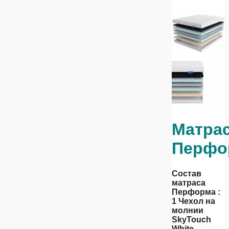
Матра
Перфо
Состав
матраса
Перформа :
1 Чехол на
молнии
SkyTouch
White