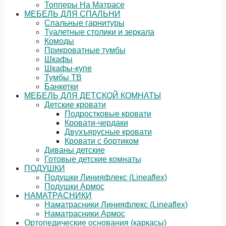
Топперы На Матрасе
МЕБЕЛЬ ДЛЯ СПАЛЬНИ
Спальные гарнитуры
Туалетные столики и зеркала
Комоды
Прикроватные тумбы
Шкафы
Шкафы-купе
Тумбы ТВ
Банкетки
МЕБЕЛЬ ДЛЯ ДЕТСКОЙ КОМНАТЫ
Детские кровати
Подростковые кровати
Кровати-чердаки
Двухъярусные кровати
Кровати с бортиком
Диваны детские
Готовые детские комнаты
ПОДУШКИ
Подушки Линияфлекс (Lineaflex)
Подушки Армос
НАМАТРАСНИКИ
Наматрасники Линияфлекс (Lineaflex)
Наматрасники Армос
Ортопедические основания (каркасы)