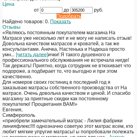
Цена
от
до
руб.
Подобрать
Найдено товаров:
0
.
Показать
Отзывы
«Являюсь постоянным покупателем магазина На
Матрасе уже несколько лет и не могу не написать отзыв!
Довольна качеством матрасов и кроватей, а так же
консультантами. Анечка, Настенька и Надюша просто
умн
...
[читать далее]
ички! Я такого душевного и
профессионального обслуживания не встречала нигде!
Так держать! Приятно, когда сотрудник не втюхивает что
подороже, а подбирает то, что выгодно и при этом
качественно.
Для номеров своих гостиниц в последний год я
заказываю матрасы собственного производства от На
матрасе. Очень довольна качеством и ценой. И спасибо
магазину за приятные скидки как постоянному
покупателю! Процветания ВАМ!
»
Евгения
,
Симферополь
«приобрели замечательный матрас - Лилия фабрики
линияфлекс!!!! однозначно советую этот матрас всем, кто
любит мягкие упругие матрасы! ы попробовали полежать