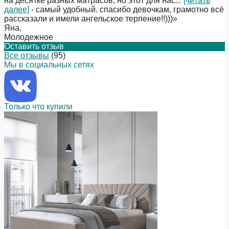
на десятке разных матрасов, но этот для нас
...
[читать
далее]
- самый удобный. спасибо девочкам, грамотно всё
рассказали и имели ангельское терпение!!)))
»
Яна
,
Молодежное
Оставить отзыв
Все отзывы
(95)
Мы в социальных сетях
Только что купили